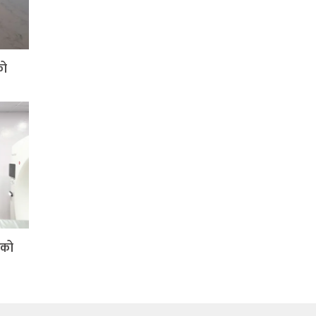
को
िको