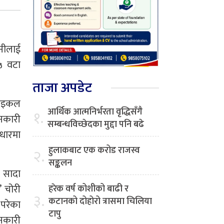
धनीलाई
५ वटा
ताजा अपडेट
रसाइकल
आर्थिक आत्मनिर्भरता वृद्धिसँगै
१.
ानकारी
सम्बन्धविच्छेदका मुद्दा पनि बढे
धारमा
हुलाकबाट एक करोड राजस्व
२.
सङ्कलन
 सादा
 चोरी
हरेक वर्ष कोशीको बाढी र
३.
कटानको दोहोरो त्रासमा चिलिया
 परेका
टापु
ानकारी