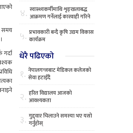
जनाएको
स्वास्थ्यकर्मीमाथि शृङ्खलाबद्ध
४.
आक्रमण गर्नेलाई कारवाही गरिने
ो समय
प्रभावकारी बन्दै कृषि उद्यम विकास
५.
 ।
कार्यक्रम
 गर्दा
धेरै पढिएको
वश्यक
नेपालगन्जबाट मेडिकल कलेजको
१.
्रविधि
सेवा हटाइँदै
पत्यका
बनाइने
हरित विद्यालय आजको
२.
आवश्यकता
गुद्द्वार चिलाउने समस्या भए यसो
३.
गर्नुहोस्