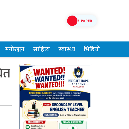
E-PAPER
मनोरञ्जन
साहित्य
स्वास्थ्य
भिडियो
ित