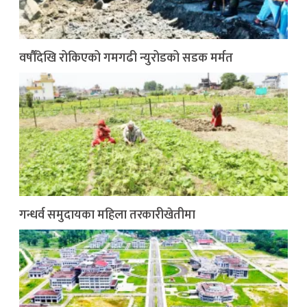
वर्षौँदेखि रोकिएको गमगढी न्युरोडको सडक मर्मत
गन्धर्व समुदायका महिला तरकारीखेतीमा