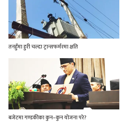
तनहुँमा हुरी चल्दा ट्रान्सफर्मरमा क्षति
बजेटमा गण्डकीका कुन–कुन योजना परे?