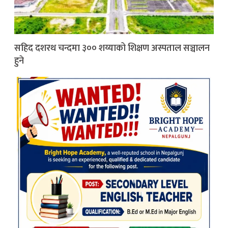
सहिद दशरथ चन्दमा ३०० शय्याको शिक्षण अस्पताल सञ्चालन
हुने