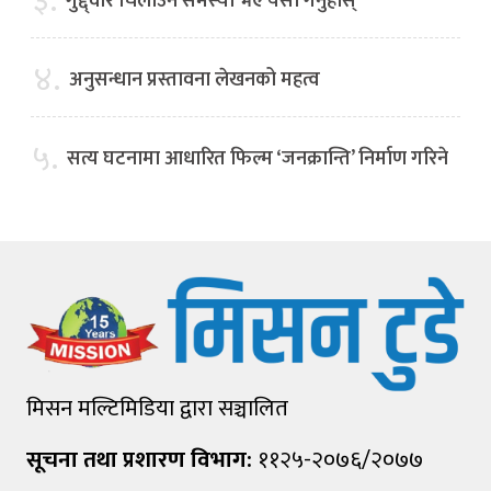
३.
गुद्द्वार चिलाउने समस्या भए यसो गर्नुहोस्
४.
अनुसन्धान प्रस्तावना लेखनको महत्व
५.
सत्य घटनामा आधारित फिल्म ‘जनक्रान्ति’ निर्माण गरिने
मिसन मल्टिमिडिया द्वारा सञ्चालित
सूचना तथा प्रशारण विभाग:
११२५-२०७६/२०७७