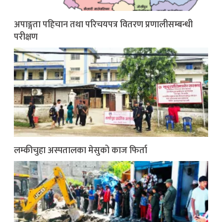
अपाङ्गता पहिचान तथा परिचयपत्र वितरण प्रणालीसम्बन्धी
परीक्षण
लम्कीचुहा अस्पतालका मेसुको काज फिर्ता