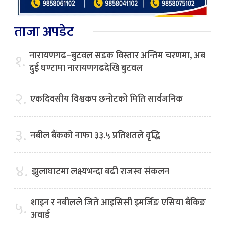
ताजा अपडेट
नारायणगढ–बुटवल सडक विस्तार अन्तिम चरणमा, अब
१.
दुई घण्टामा नारायणगढदेखि बुटवल
२.
एकदिवसीय विश्वकप छनोटको मिति सार्वजनिक
३.
नबील बैंकको नाफा ३३.५ प्रतिशतले वृद्धि
४.
झुलाघाटमा लक्ष्यभन्दा बढी राजस्व संकलन
शाइन र नबीलले जिते आइसिसी इमर्जिङ एसिया बैंकिङ
५.
अवार्ड