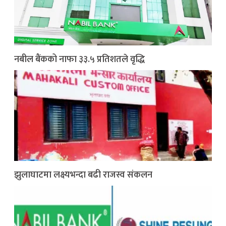
नबील बैंकको नाफा ३३.५ प्रतिशतले वृद्धि
झुलाघाटमा लक्ष्यभन्दा बढी राजस्व संकलन