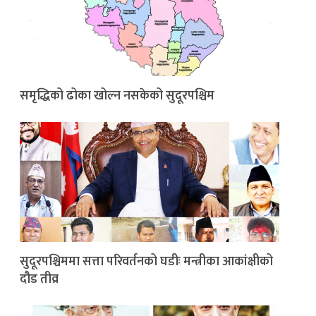
समृद्धिको ढोका खोल्न नसकेको सुदूरपश्चिम
सुदूरपश्चिममा सत्ता परिवर्तनको घडीः मन्त्रीका आकांक्षीको
दौड तीव्र