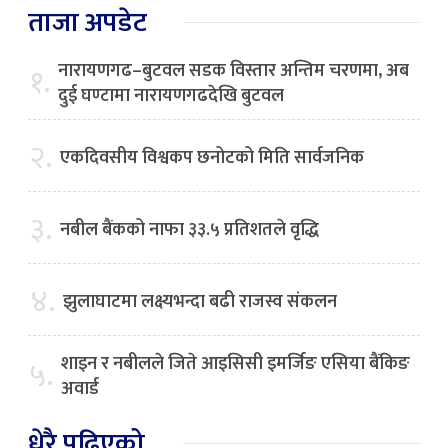
ताजा अपडेट
नारायणगढ–बुटवल सडक विस्तार अन्तिम चरणमा, अब
१.
दुई घण्टामा नारायणगढदेखि बुटवल
२.
एकदिवसीय विश्वकप छनोटको मिति सार्वजनिक
३.
नबील बैंकको नाफा ३३.५ प्रतिशतले वृद्धि
४.
झुलाघाटमा लक्ष्यभन्दा बढी राजस्व संकलन
शाइन र नबीलले जिते आइसिसी इमर्जिङ एसिया बैंकिङ
५.
अवार्ड
धेरै पढिएको