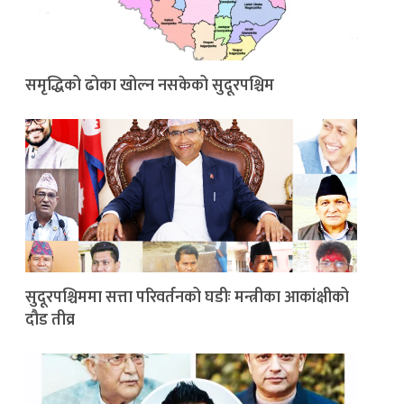
समृद्धिको ढोका खोल्न नसकेको सुदूरपश्चिम
सुदूरपश्चिममा सत्ता परिवर्तनको घडीः मन्त्रीका आकांक्षीको
दौड तीव्र