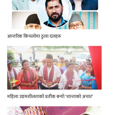
आन्तरिक किचलोमा ठुला दलहरू
महिला उद्यमशीलताको प्रतीक बन्यो ‘शान्ताको अचार’