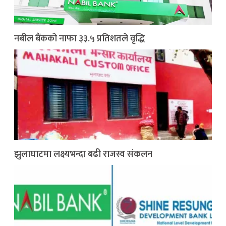
नबील बैंकको नाफा ३३.५ प्रतिशतले वृद्धि
झुलाघाटमा लक्ष्यभन्दा बढी राजस्व संकलन