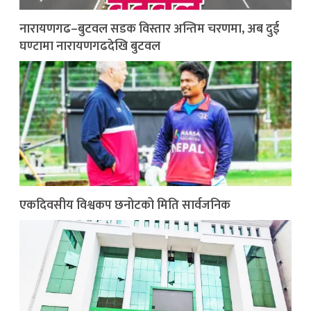
नारायणगढ–बुटवल सडक विस्तार अन्तिम चरणमा, अब दुई
घण्टामा नारायणगढदेखि बुटवल
एकदिवसीय विश्वकप छनोटको मिति सार्वजनिक