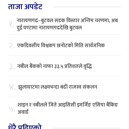
ताजा अपडेट
नारायणगढ–बुटवल सडक विस्तार अन्तिम चरणमा, अब
१.
दुई घण्टामा नारायणगढदेखि बुटवल
२.
एकदिवसीय विश्वकप छनोटको मिति सार्वजनिक
३.
नबील बैंकको नाफा ३३.५ प्रतिशतले वृद्धि
४.
झुलाघाटमा लक्ष्यभन्दा बढी राजस्व संकलन
शाइन र नबीलले जिते आइसिसी इमर्जिङ एसिया बैंकिङ
५.
अवार्ड
धेरै पढिएको