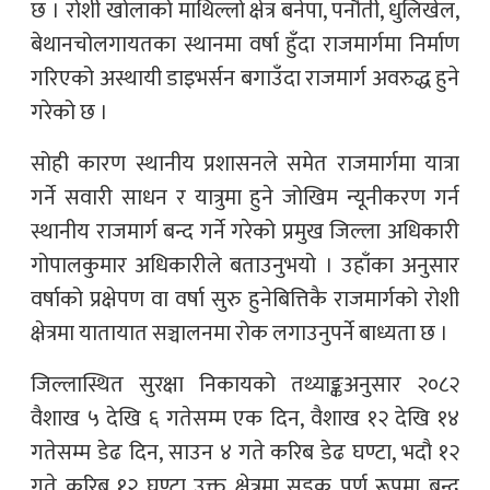
छ । रोशी खोलाको माथिल्लो क्षेत्र बनेपा, पनौती, धुलिखेल,
बेथानचोलगायतका स्थानमा वर्षा हुँदा राजमार्गमा निर्माण
गरिएको अस्थायी डाइभर्सन बगाउँदा राजमार्ग अवरुद्ध हुने
गरेको छ ।
सोही कारण स्थानीय प्रशासनले समेत राजमार्गमा यात्रा
गर्ने सवारी साधन र यात्रुमा हुने जोखिम न्यूनीकरण गर्न
स्थानीय राजमार्ग बन्द गर्ने गरेको प्रमुख जिल्ला अधिकारी
गोपालकुमार अधिकारीले बताउनुभयो । उहाँका अनुसार
वर्षाको प्रक्षेपण वा वर्षा सुरु हुनेबित्तिकै राजमार्गको रोशी
क्षेत्रमा यातायात सञ्चालनमा रोक लगाउनुपर्ने बाध्यता छ ।
जिल्लास्थित सुरक्षा निकायको तथ्याङ्कअनुसार २०८२
वैशाख ५ देखि ६ गतेसम्म एक दिन, वैशाख १२ देखि १४
गतेसम्म डेढ दिन, साउन ४ गते करिब डेढ घण्टा, भदौ १२
गते करिब १२ घण्टा उक्त क्षेत्रमा सडक पूर्ण रूपमा बन्द