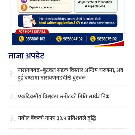
ताजा अपडेट
नारायणगढ–बुटवल सडक विस्तार अन्तिम चरणमा, अब
१.
दुई घण्टामा नारायणगढदेखि बुटवल
२.
एकदिवसीय विश्वकप छनोटको मिति सार्वजनिक
३.
नबील बैंकको नाफा ३३.५ प्रतिशतले वृद्धि