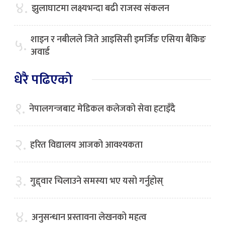
४.
झुलाघाटमा लक्ष्यभन्दा बढी राजस्व संकलन
शाइन र नबीलले जिते आइसिसी इमर्जिङ एसिया बैंकिङ
५.
अवार्ड
धेरै पढिएको
१.
नेपालगन्जबाट मेडिकल कलेजको सेवा हटाइँदै
२.
हरित विद्यालय आजको आवश्यकता
३.
गुद्द्वार चिलाउने समस्या भए यसो गर्नुहोस्
४.
अनुसन्धान प्रस्तावना लेखनको महत्व