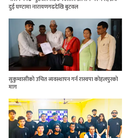
दुई घण्टामा नारायणगढदेखि बुटवल
सुकुम्वासीको उचित व्यवस्थापन गर्न रास्वपा कोहलपुरको
माग