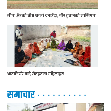
सीमा क्षेत्रको बाँध अग्लो बनाउँदा, गौर डुबानको जोखिममा
आत्मनिर्भर बन्दै रौतहटका महिलाहरू
समाचार