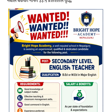
नबील बैंकको नाफा ३३.५ प्रतिशतले वृद्धि