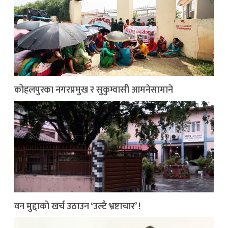
कोहलपुरका नगरप्रमुख र सुकुम्वासी आमनेसामाने
वन मुद्दाको खर्च उठाउन ‘उल्टै भ्रष्टाचार’ !