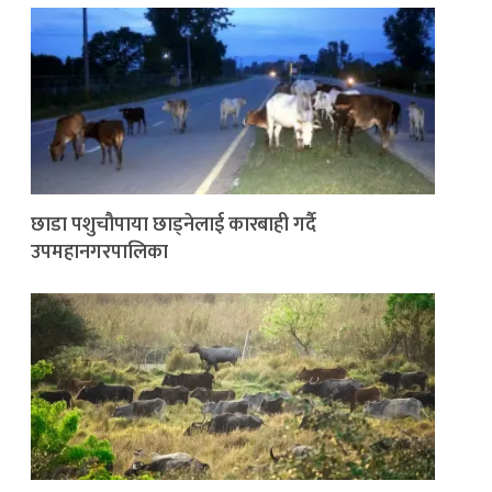
छाडा पशुचौपाया छाड्नेलाई कारबाही गर्दै
उपमहानगरपालिका