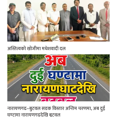
अस्तित्वको खोजीमा मधेशवादी दल
नारायणगढ–बुटवल सडक विस्तार अन्तिम चरणमा, अब दुई
घण्टामा नारायणगढदेखि बुटवल