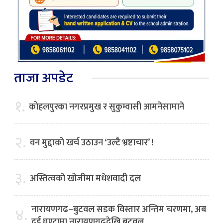
ताजा अपडेट
१.
कोहलपुरका नगरप्रमुख र सुकुम्वासी आमनेसामाने
२.
वन मुद्दाको खर्च उठाउन ‘उल्टै भ्रष्टाचार’ !
३.
अस्तित्वको खोजीमा मधेशवादी दल
नारायणगढ–बुटवल सडक विस्तार अन्तिम चरणमा, अब
४.
दुई घण्टामा नारायणगढदेखि बुटवल