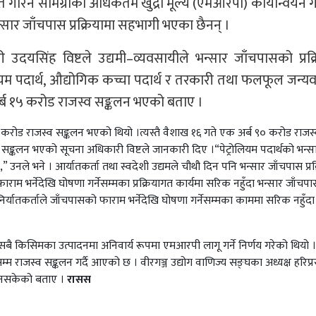
ात गरिने सामग्रीको अधिकतम खुद्रा मूल्य (एमआरपी) कार्यान्वयन ग
्सार जाँचपास प्रक्रियामा सहभागी भएका छैनन् ।
उदयसिंह विष्टले उद्यमी–व्यवसायीले भन्सार जाँचपासको प्रक्
ियम पदार्थ, औद्योगिक कच्चा पदार्थ र तरकारी तथा फलफूल जन्यव
अर्ब १५ करोड राजस्व सङ्कलन भएको बताए ।
 करोड राजस्व सङ्कलन भएको थियो ।त्यस्तै वैशाख १६ गते एक अर्ब ९० करोड राजस
 सङ्कलन भएको सूचना अधिकारी विष्टले जानकारी दिए ।“पेट्रोलियम पदार्थको भन्स
ले भने । आर्यातकर्ता तथा स्वदेशी उद्यमले चौथौ दिन पनि भन्सार जाँचपास प्रक
ाम भर्नेदेखि घोषणा गर्नेसम्मका प्रक्रियागत कार्यमा सरिक नहुँदा भन्सार जाँचप
यातकर्ताले जाँचपासको फाराम भर्नेदेखि घोषणा गर्नेसम्मका काममा सरिक नहुँदा
ै किसिमका उत्पादनमा अनिवार्य रूपमा एमआरपी लागू गर्ने निर्णय गरेको थियो ।
्म राजस्व सङ्कलन गर्दै आएको छ । वीरगञ्ज उद्योग वाणिज्य सङ्घका अध्यक्ष हरिप्
न नसकेको बताए ।
रासस