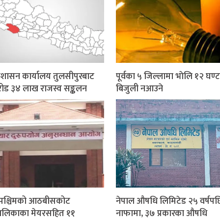
प्रशासन कार्यालय तुलसीपुरबाट
पूर्वका ५ जिल्लामा भाेलि १२ घण्ट
ोड ३४ लाख राजस्व सङ्कलन
बिजुली नआउने
मपश्चिमको आठबीसकोट
नेपाल औषधि लिमिटेड २५ वर्षपछ
ालिकाका मेयरसहित ११
नाफामा, ३७ प्रकारका औषधि