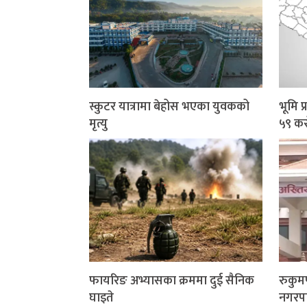
स्कुटर यात्रामा बेहोस भएका युवकको
भूमि 
मृत्यु
५९ कर
फायरिङ अभ्यासका क्रममा दुई सैनिक
रुकु
घाइते
नगरप