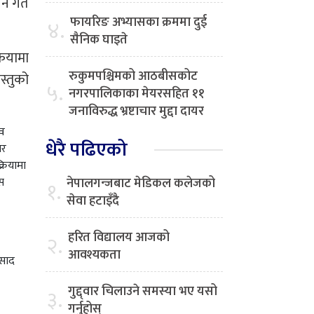
र्न गत
फायरिङ अभ्यासका क्रममा दुई
४.
सैनिक घाइते
रियामा
रुकुमपश्चिमको आठबीसकोट
स्तुको
५.
नगरपालिकाका मेयरसहित ११
जनाविरुद्ध भ्रष्टाचार मुद्दा दायर
्व
धेरै पढिएको
ार
्रियामा
ास
नेपालगन्जबाट मेडिकल कलेजको
१.
सेवा हटाइँदै
हरित विद्यालय आजको
२.
आवश्यकता
रसाद
गुद्द्वार चिलाउने समस्या भए यसो
३.
गर्नुहोस्