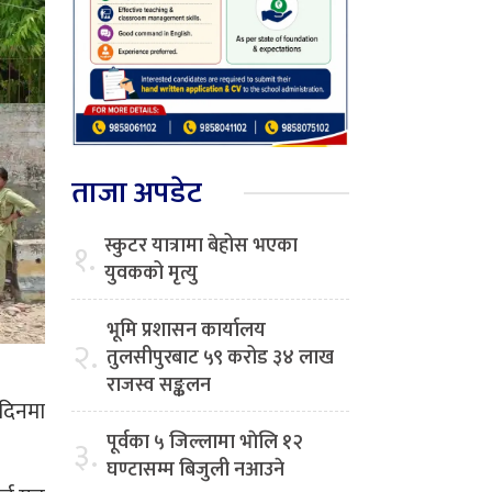
ताजा अपडेट
स्कुटर यात्रामा बेहोस भएका
१.
युवकको मृत्यु
भूमि प्रशासन कार्यालय
२.
तुलसीपुरबाट ५९ करोड ३४ लाख
राजस्व सङ्कलन
 दिनमा
पूर्वका ५ जिल्लामा भाेलि १२
३.
घण्टासम्म बिजुली नआउने