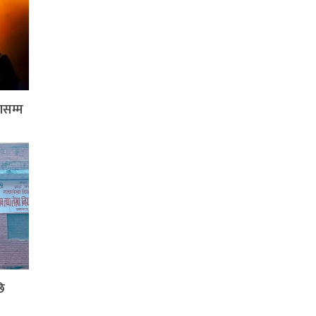
ासम्म
ि