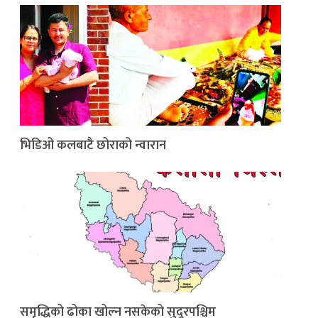
भिडिओ कलबाटै छोराको न्वारान
समृद्धिको ढोका खोल्न नसकेको सुदूरपश्चिम