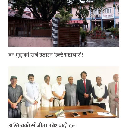
वन मुद्दाको खर्च उठाउन ‘उल्टै भ्रष्टाचार’ !
अस्तित्वको खोजीमा मधेशवादी दल