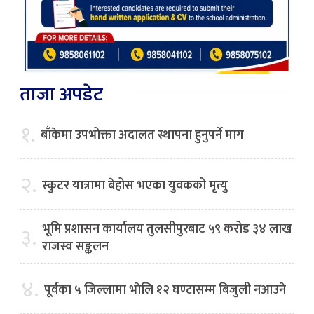
ताजा अपडेट
१.
बाँकेमा उपभोक्ता अदालत स्थापना हुनुपर्ने माग
२.
स्कुटर यात्रामा बेहोस भएका युवकको मृत्यु
भूमि प्रशासन कार्यालय तुलसीपुरबाट ५९ करोड ३४ लाख
३.
राजस्व सङ्कलन
४.
पूर्वका ५ जिल्लामा भाेलि १२ घण्टासम्म बिजुली नआउने