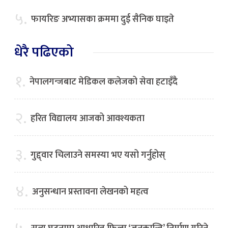
५.
फायरिङ अभ्यासका क्रममा दुई सैनिक घाइते
धेरै पढिएको
१.
नेपालगन्जबाट मेडिकल कलेजको सेवा हटाइँदै
२.
हरित विद्यालय आजको आवश्यकता
३.
गुद्द्वार चिलाउने समस्या भए यसो गर्नुहोस्
४.
अनुसन्धान प्रस्तावना लेखनको महत्व