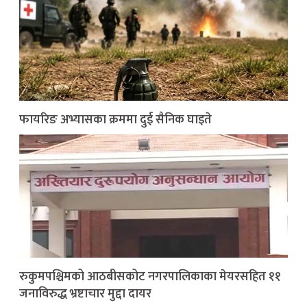
फायरिङ अभ्यासका क्रममा दुई सैनिक घाइते
रुकुमपश्चिमको आठबीसकोट नगरपालिकाका मेयरसहित ११
जनाविरुद्ध भ्रष्टाचार मुद्दा दायर