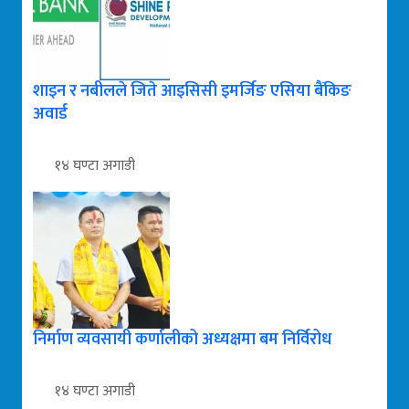
शाइन र नबीलले जिते आइसिसी इमर्जिङ एसिया बैंकिङ
अवार्ड
१४ घण्टा अगाडी
निर्माण व्यवसायी कर्णालीको अध्यक्षमा बम निर्विरोध
१४ घण्टा अगाडी