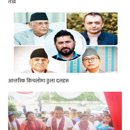
तीव्र
आन्तरिक किचलोमा ठुला दलहरू