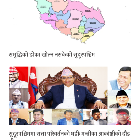
समृद्धिको ढोका खोल्न नसकेको सुदूरपश्चिम
सुदूरपश्चिममा सत्ता परिवर्तनको घडीः मन्त्रीका आकांक्षीको दौड