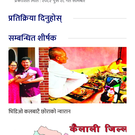
प्रकाशित मिति : २०८२ पुस २८ गते सोमबार
प्रतिक्रिया दिनुहोस्
सम्बन्धित शीर्षक
भिडिओ कलबाटै छोराको न्वारान