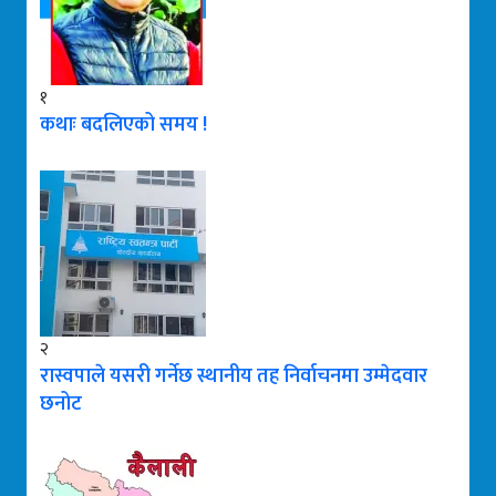
१
कथाः बदलिएको समय !
२
रास्वपाले यसरी गर्नेछ स्थानीय तह निर्वाचनमा उम्मेदवार
छनोट