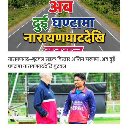
नारायणगढ–बुटवल सडक विस्तार अन्तिम चरणमा, अब दुई
घण्टामा नारायणगढदेखि बुटवल