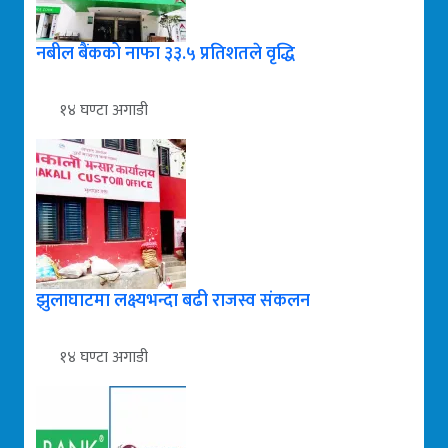
नबील बैंकको नाफा ३३.५ प्रतिशतले वृद्धि
१४ घण्टा अगाडी
झुलाघाटमा लक्ष्यभन्दा बढी राजस्व संकलन
१४ घण्टा अगाडी