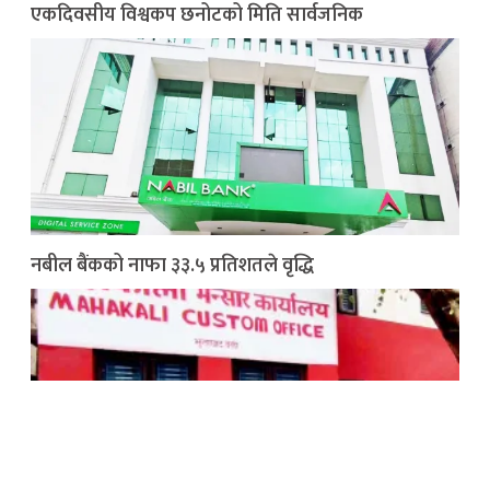
एकदिवसीय विश्वकप छनोटको मिति सार्वजनिक
नबील बैंकको नाफा ३३.५ प्रतिशतले वृद्धि