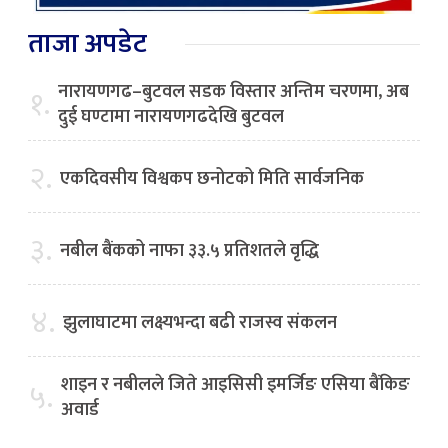
ताजा अपडेट
नारायणगढ–बुटवल सडक विस्तार अन्तिम चरणमा, अब
१.
दुई घण्टामा नारायणगढदेखि बुटवल
२.
एकदिवसीय विश्वकप छनोटको मिति सार्वजनिक
३.
नबील बैंकको नाफा ३३.५ प्रतिशतले वृद्धि
४.
झुलाघाटमा लक्ष्यभन्दा बढी राजस्व संकलन
शाइन र नबीलले जिते आइसिसी इमर्जिङ एसिया बैंकिङ
५.
अवार्ड