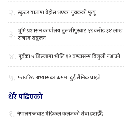
२.
स्कुटर यात्रामा बेहोस भएका युवकको मृत्यु
भूमि प्रशासन कार्यालय तुलसीपुरबाट ५९ करोड ३४ लाख
३.
राजस्व सङ्कलन
४.
पूर्वका ५ जिल्लामा भाेलि १२ घण्टासम्म बिजुली नआउने
५.
फायरिङ अभ्यासका क्रममा दुई सैनिक घाइते
धेरै पढिएको
१.
नेपालगन्जबाट मेडिकल कलेजको सेवा हटाइँदै