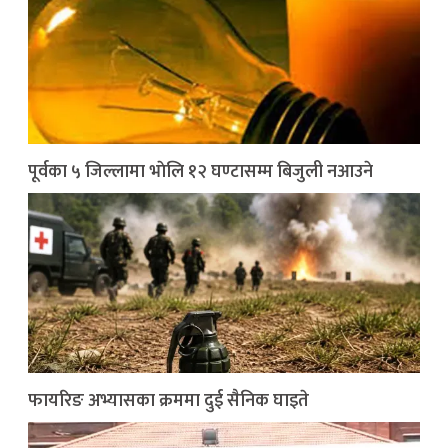
पूर्वका ५ जिल्लामा भाेलि १२ घण्टासम्म बिजुली नआउने
फायरिङ अभ्यासका क्रममा दुई सैनिक घाइते