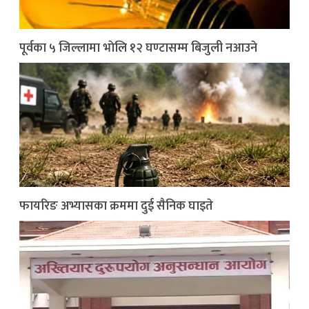
पूर्वका ५ जिल्लामा भाेलि १२ घण्टासम्म बिजुली नआउने
फायरिङ अभ्यासका क्रममा दुई सैनिक घाइते