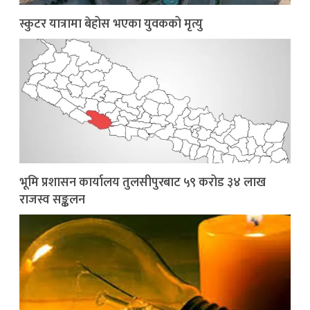
स्कुटर यात्रामा बेहोस भएका युवकको मृत्यु
भूमि प्रशासन कार्यालय तुलसीपुरबाट ५९ करोड ३४ लाख
राजस्व सङ्कलन