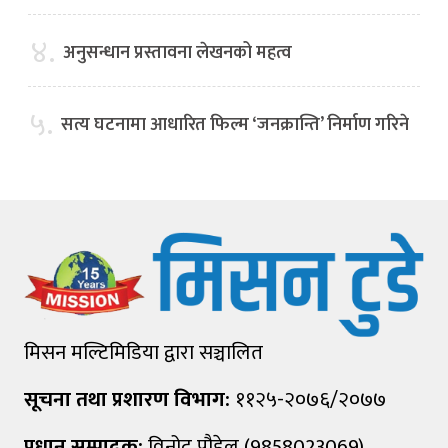
४.
अनुसन्धान प्रस्तावना लेखनको महत्व
५.
सत्य घटनामा आधारित फिल्म ‘जनक्रान्ति’ निर्माण गरिने
मिसन मल्टिमिडिया द्वारा सञ्चालित
सूचना तथा प्रशारण विभाग:
११२५-२०७६/२०७७
प्रधान सम्पादक:
विनोद पौडेल (9858023069)