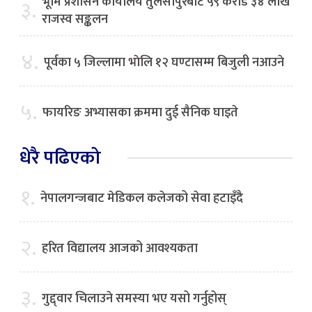
भूमि प्रशासन कार्यालय तुलसीपुरबाट ५९ करोड ३४ लाख
३.
राजस्व सङ्कलन
४.
पूर्वका ५ जिल्लामा भाेलि १२ घण्टासम्म बिजुली नआउने
५.
फायरिङ अभ्यासका क्रममा दुई सैनिक घाइते
धेरै पढिएको
१.
नेपालगन्जबाट मेडिकल कलेजको सेवा हटाइँदै
२.
हरित विद्यालय आजको आवश्यकता
३.
गुद्द्वार चिलाउने समस्या भए यसो गर्नुहोस्