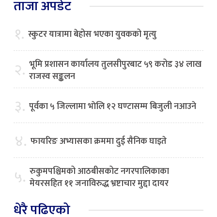
ताजा अपडेट
१.
स्कुटर यात्रामा बेहोस भएका युवकको मृत्यु
भूमि प्रशासन कार्यालय तुलसीपुरबाट ५९ करोड ३४ लाख
२.
राजस्व सङ्कलन
३.
पूर्वका ५ जिल्लामा भाेलि १२ घण्टासम्म बिजुली नआउने
४.
फायरिङ अभ्यासका क्रममा दुई सैनिक घाइते
रुकुमपश्चिमको आठबीसकोट नगरपालिकाका
५.
मेयरसहित ११ जनाविरुद्ध भ्रष्टाचार मुद्दा दायर
धेरै पढिएको