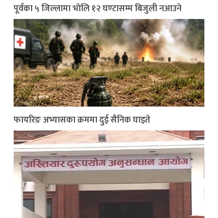
पूर्वका ५ जिल्लामा भाेलि १२ घण्टासम्म बिजुली नआउने
फायरिङ अभ्यासका क्रममा दुई सैनिक घाइते