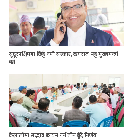
सुदूरपश्चिममा छिट्टै नयाँ सरकार, खगराज भट्ट मुख्यमन्त्री
बन्ने
कैलालीमा सद्भाव कायम गर्न तीन बुँदे निर्णय