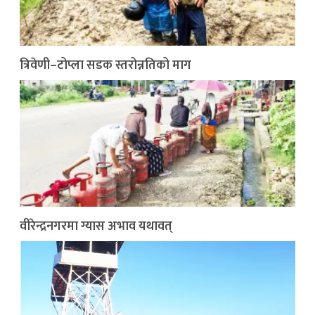
त्रिवेणी–टोप्ला सडक स्तरोन्नतिको माग
वीरेन्द्रनगरमा ग्यास अभाव यथावत्