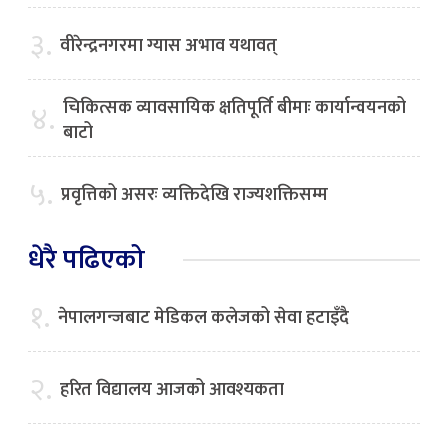
३.
वीरेन्द्रनगरमा ग्यास अभाव यथावत्
चिकित्सक व्यावसायिक क्षतिपूर्ति बीमाः कार्यान्वयनको
४.
बाटो
५.
प्रवृत्तिको असरः व्यक्तिदेखि राज्यशक्तिसम्म
धेरै पढिएको
१.
नेपालगन्जबाट मेडिकल कलेजको सेवा हटाइँदै
२.
हरित विद्यालय आजको आवश्यकता