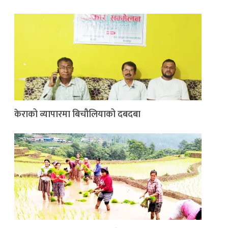
केराको व्यापारमा बिचौलियाको दबदबा