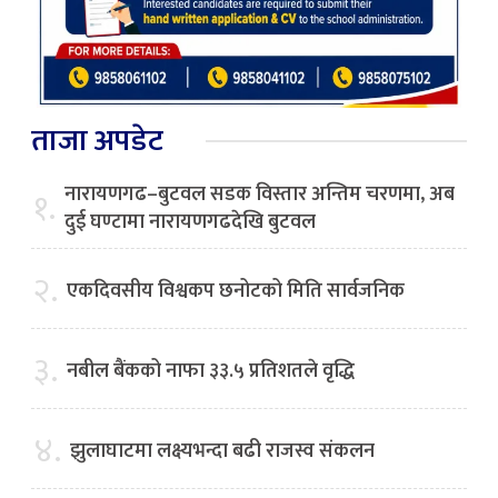
ताजा अपडेट
नारायणगढ–बुटवल सडक विस्तार अन्तिम चरणमा, अब
१.
दुई घण्टामा नारायणगढदेखि बुटवल
२.
एकदिवसीय विश्वकप छनोटको मिति सार्वजनिक
३.
नबील बैंकको नाफा ३३.५ प्रतिशतले वृद्धि
४.
झुलाघाटमा लक्ष्यभन्दा बढी राजस्व संकलन