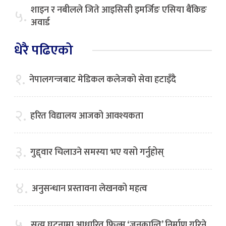
शाइन र नबीलले जिते आइसिसी इमर्जिङ एसिया बैंकिङ
५.
अवार्ड
धेरै पढिएको
१.
नेपालगन्जबाट मेडिकल कलेजको सेवा हटाइँदै
२.
हरित विद्यालय आजको आवश्यकता
३.
गुद्द्वार चिलाउने समस्या भए यसो गर्नुहोस्
४.
अनुसन्धान प्रस्तावना लेखनको महत्व
५.
सत्य घटनामा आधारित फिल्म ‘जनक्रान्ति’ निर्माण गरिने