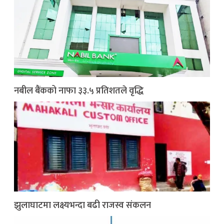
नबील बैंकको नाफा ३३.५ प्रतिशतले वृद्धि
झुलाघाटमा लक्ष्यभन्दा बढी राजस्व संकलन