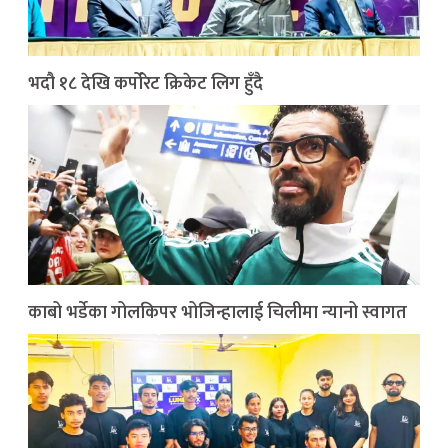
भदौ १८ देखि कर्पोरेट क्रिकेट लिग हुँदै
काबो भर्डेका गोलकिपर भोजिन्हालाई चिलीमा न्यानो स्वागत