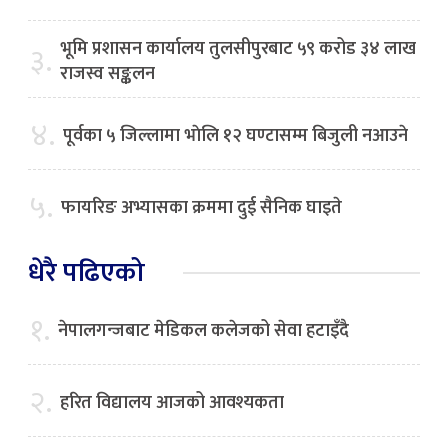
भूमि प्रशासन कार्यालय तुलसीपुरबाट ५९ करोड ३४ लाख
३.
राजस्व सङ्कलन
४.
पूर्वका ५ जिल्लामा भाेलि १२ घण्टासम्म बिजुली नआउने
५.
फायरिङ अभ्यासका क्रममा दुई सैनिक घाइते
धेरै पढिएको
१.
नेपालगन्जबाट मेडिकल कलेजको सेवा हटाइँदै
२.
हरित विद्यालय आजको आवश्यकता