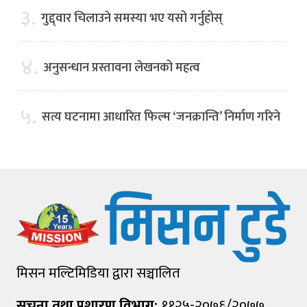
३.
गुद्द्वार चिलाउने समस्या भए यसो गर्नुहोस्
४.
अनुसन्धान प्रस्तावना लेखनको महत्व
५.
सत्य घटनामा आधारित फिल्म ‘जनक्रान्ति’ निर्माण गरिने
मिसन मल्टिमिडिया द्वारा सञ्चालित
सूचना तथा प्रशारण विभाग:
११२५-२०७६/२०७७