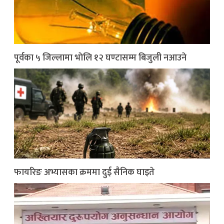
पूर्वका ५ जिल्लामा भाेलि १२ घण्टासम्म बिजुली नआउने
फायरिङ अभ्यासका क्रममा दुई सैनिक घाइते