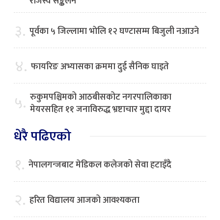
राजस्व सङ्कलन
३.
पूर्वका ५ जिल्लामा भाेलि १२ घण्टासम्म बिजुली नआउने
४.
फायरिङ अभ्यासका क्रममा दुई सैनिक घाइते
रुकुमपश्चिमको आठबीसकोट नगरपालिकाका
५.
मेयरसहित ११ जनाविरुद्ध भ्रष्टाचार मुद्दा दायर
धेरै पढिएको
१.
नेपालगन्जबाट मेडिकल कलेजको सेवा हटाइँदै
२.
हरित विद्यालय आजको आवश्यकता