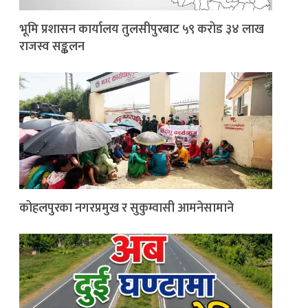
भूमि प्रशासन कार्यालय तुलसीपुरबाट ५९ करोड ३४ लाख
राजस्व सङ्कलन
कोहलपुरका नगरप्रमुख र सुकुम्वासी आमनेसामाने