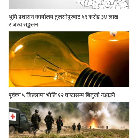
भूमि प्रशासन कार्यालय तुलसीपुरबाट ५९ करोड ३४ लाख
राजस्व सङ्कलन
पूर्वका ५ जिल्लामा भाेलि १२ घण्टासम्म बिजुली नआउने