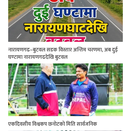
नारायणगढ–बुटवल सडक विस्तार अन्तिम चरणमा, अब दुई
घण्टामा नारायणगढदेखि बुटवल
एकदिवसीय विश्वकप छनोटको मिति सार्वजनिक