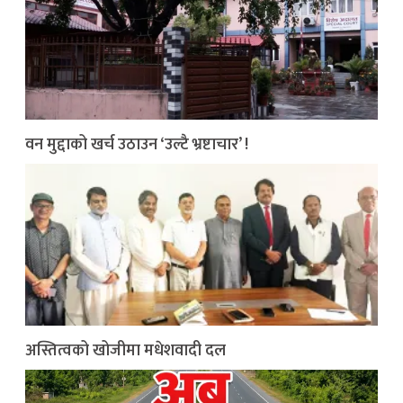
वन मुद्दाको खर्च उठाउन ‘उल्टै भ्रष्टाचार’ !
अस्तित्वको खोजीमा मधेशवादी दल