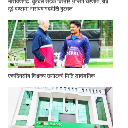
नारायणगढ–बुटवल सडक विस्तार अन्तिम चरणमा, अब
दुई घण्टामा नारायणगढदेखि बुटवल
एकदिवसीय विश्वकप छनोटको मिति सार्वजनिक