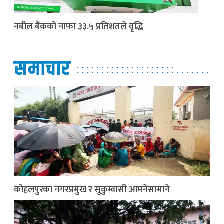
नबील बैंकको नाफा ३३.५ प्रतिशतले वृद्धि
समाचार
कोहलपुरका नगरप्रमुख र सुकुम्वासी आमनेसामाने