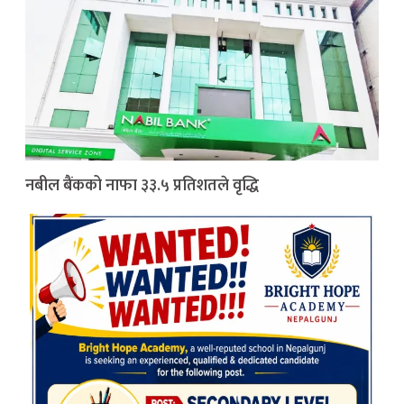
नबील बैंकको नाफा ३३.५ प्रतिशतले वृद्धि