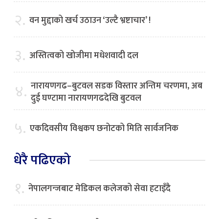
२.
वन मुद्दाको खर्च उठाउन ‘उल्टै भ्रष्टाचार’ !
३.
अस्तित्वको खोजीमा मधेशवादी दल
नारायणगढ–बुटवल सडक विस्तार अन्तिम चरणमा, अब
४.
दुई घण्टामा नारायणगढदेखि बुटवल
५.
एकदिवसीय विश्वकप छनोटको मिति सार्वजनिक
धेरै पढिएको
१.
नेपालगन्जबाट मेडिकल कलेजको सेवा हटाइँदै