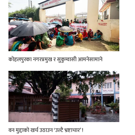
कोहलपुरका नगरप्रमुख र सुकुम्वासी आमनेसामाने
वन मुद्दाको खर्च उठाउन ‘उल्टै भ्रष्टाचार’ !