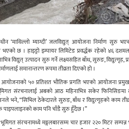
ाधीन ‘माथिल्लो म्याग्दी’ जलविद्युत् आयोजना निर्माण सुरु भ
भएको छ । हाइड्रो इम्पायर लिमिटेड प्रवर्द्धक रहेको ४६ दश
विद्युत् उत्पादन सुरु गर्ने लक्ष्यसहित बाँध, सुरुङ, विद्युत्गृह, प
 निर्माणलाई समानान्तरण रूपमा तीव्रता दिएको हो ।
को आयोजनाको ५० प्रतिशत भौतिक प्रगति भएको आयोजना प्रमुख
भूमिगत संरचनालाई अबको आठ महिनाभित्र सकेर फिनिसिङमा ल
े भने, “सिभिल ठेकेदारले सुरुङ, बाँध र विद्युत्गृहको काम तीव
क पाइपलाइनको काम पनि चाँडै सुरु हुँदैछ ।”
 भूमिगत संरचनामध्ये मङ्गलबारसम्म चार हजार २२० मिटर सम्पन्