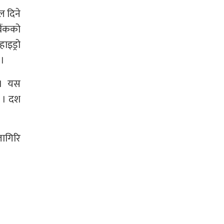
ल दिने
बैंकको
ाइड्रो
 ।
 । यस
छ । दश
लागिरि