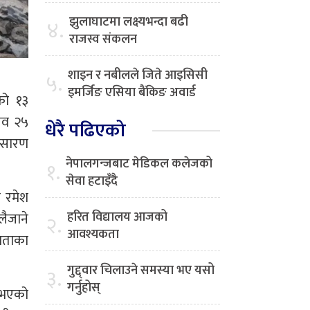
झुलाघाटमा लक्ष्यभन्दा बढी
४.
राजस्व संकलन
शाइन र नबीलले जिते आइसिसी
५.
इमर्जिङ एसिया बैंकिङ अवार्ड
एको १३
मलव २५
धेरै पढिएको
्रसारण
नेपालगन्जबाट मेडिकल कलेजको
१.
सेवा हटाइँदै
 रमेश
हरित विद्यालय आजको
ैजाने
२.
आवश्यकता
्रताका
गुद्द्वार चिलाउने समस्या भए यसो
३.
गर्नुहोस्
न भएको