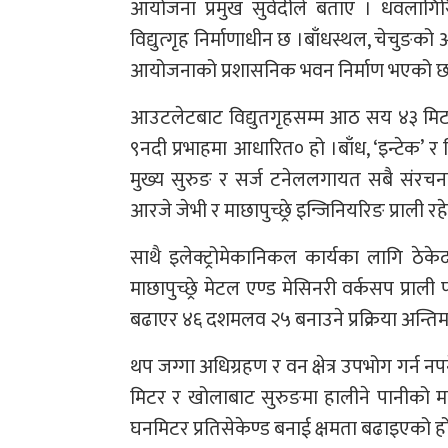
आयोजना प्रमुख सुवेदीले बताए । धवलागिर
विद्युत्गृह निर्माणाधीन छ ।बाँधस्थल, चेचुङ
आयोजनाको प्रशासनिक भवन निर्माण भएको छ
आउटलेटबाट विद्युतगृहसम्म आठ सय ४३ मिट
९नदी प्रभाहमा आधारित० हो ।बाँध, ‘इन्टेक’ र वि
मुख्य सुरुङ र सर्ज टनेललगायत सबै संर
आरजे जेभी र माछापुच्छ्रे इन्जिनियरिङ प्राली रह
साथै इलेक्ट्रोमेकानिकल कार्यका लागि ठेक
माछापुच्छ्रे मेटल एण्ड मेसिनरी वर्कसप प
बढाएर ४६ दशमलव २५ बनाउने प्रक्रिया अन्तिम 
थप जग्गा अधिग्रहण र वन क्षेत्र उपभोग गर्न
मिटर र खोलाबाट सुरुङमा हालीने पानीको 
घनमिटर प्रतिसेकेण्ड बनाई क्षमता बढाइएको हो