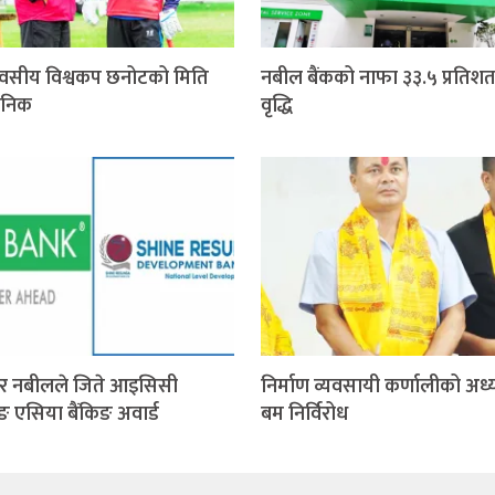
वसीय विश्वकप छनोटको मिति
नबील बैंकको नाफा ३३.५ प्रतिशत
जनिक
वृद्धि
र नबीलले जिते आइसिसी
निर्माण व्यवसायी कर्णालीको अध्य
िङ एसिया बैंकिङ अवार्ड
बम निर्विरोध