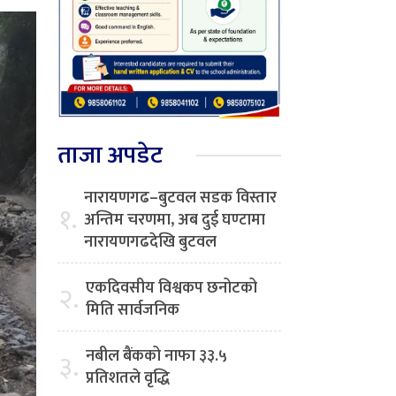
ताजा अपडेट
नारायणगढ–बुटवल सडक विस्तार
१.
अन्तिम चरणमा, अब दुई घण्टामा
नारायणगढदेखि बुटवल
एकदिवसीय विश्वकप छनोटको
२.
मिति सार्वजनिक
नबील बैंकको नाफा ३३.५
३.
प्रतिशतले वृद्धि