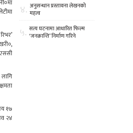
नी०मा
अनुसन्धान प्रस्तावना लेखनको
४.
लेटीमा
महत्व
सत्य घटनामा आधारित फिल्म
५.
रिभर’
‘जनक्रान्ति’ निर्माण गरिने
ोखरी०,
रएससी
ा लागि
क्षमता
 सय १७
लव २४