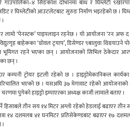
ि गाउँपालिका–४ सिङकोश दोभानमा बाँध र घिम्लेटी ९खारपा
को अडिट र घिम्लेटीको आउटलेटबाट सुरुङ निर्माण भइरहेको छ । घिम्
 ।
र लामो ‘पेनस्टक’ पाइपलाइन रहनेछ । यो आयोजना ‘रन अफ द 
द्युत्गृह बाहेकका ‘ग्रोवल ट्रयाप’, डिसेण्डर ९बालुवा थिग्रयाउने प
चना भूमिगत रहने भएका छन् । आयोजनाको सिभिल ठेकेदार आ
ेका छन् ।
ेदार कम्पनी ट्रोयर इटली रहेको छ । हाइड्रोमेकानिकल कार्यक
्राली परिचालित भएको छ । यसअघि ३७ मेगावाट रहेको आयोजनाको 
चरणमा पुगेको हाइड्रो इम्पाएरका अध्यक्ष काजी लामाले बताए ।
 नपर्ने हिसाबले तीन सय १४ मिटर अग्लो रहेको हेडलाई बढाएर तीन
मात्रा १४ दशमलब ४१ घनमिटर प्रतिसेकेण्डबाट बढाएर १७ दशम
 ।