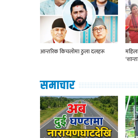
आन्तरिक किचलोमा ठुला दलहरू
महिला
‘शान्
समाचार