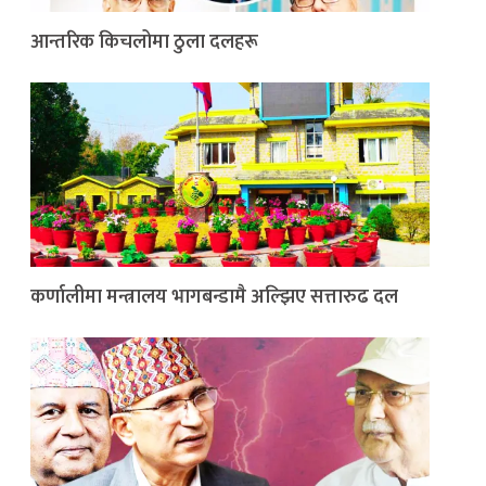
आन्तरिक किचलोमा ठुला दलहरू
कर्णालीमा मन्त्रालय भागबन्डामै अल्झिए सत्तारुढ दल