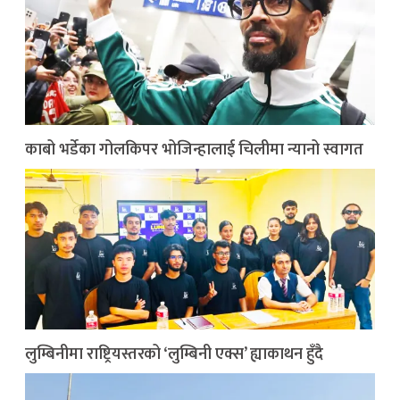
काबो भर्डेका गोलकिपर भोजिन्हालाई चिलीमा न्यानो स्वागत
लुम्बिनीमा राष्ट्रियस्तरको ‘लुम्बिनी एक्स’ ह्याकाथन हुँदै