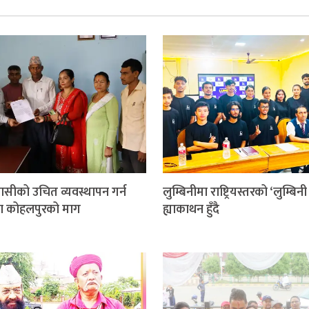
वासीको उचित व्यवस्थापन गर्न
लुम्बिनीमा राष्ट्रियस्तरको ‘लुम्बिन
पा कोहलपुरको माग
ह्याकाथन हुँदै