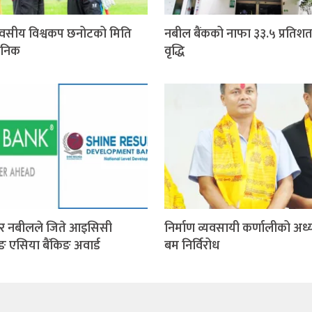
वसीय विश्वकप छनोटको मिति
नबील बैंकको नाफा ३३.५ प्रतिशत
जनिक
वृद्धि
र नबीलले जिते आइसिसी
निर्माण व्यवसायी कर्णालीको अध्य
िङ एसिया बैंकिङ अवार्ड
बम निर्विरोध