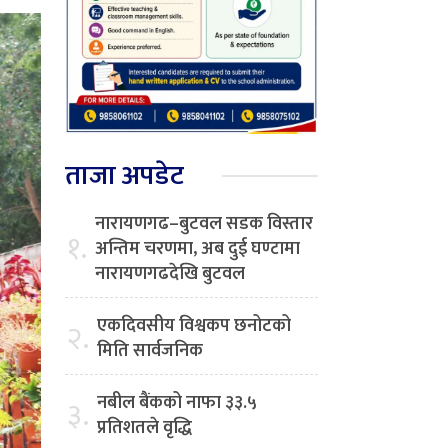
ताजा अपडेट
नारायणगढ–बुटवल सडक विस्तार
१.
अन्तिम चरणमा, अब दुई घण्टामा
नारायणगढदेखि बुटवल
एकदिवसीय विश्वकप छनोटको
२.
मिति सार्वजनिक
नबील बैंकको नाफा ३३.५
३.
प्रतिशतले वृद्धि