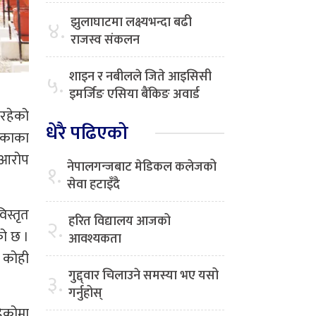
झुलाघाटमा लक्ष्यभन्दा बढी
४.
राजस्व संकलन
शाइन र नबीलले जिते आइसिसी
५.
इमर्जिङ एसिया बैंकिङ अवार्ड
इरहेको
धेरै पढिएको
लिकाका
ो आरोप
नेपालगन्जबाट मेडिकल कलेजको
१.
सेवा हटाइँदै
िस्तृत
हरित विद्यालय आजको
२.
को छ ।
आवश्यकता
े कोही
गुद्द्वार चिलाउने समस्या भए यसो
३.
गर्नुहोस्
हेकोमा