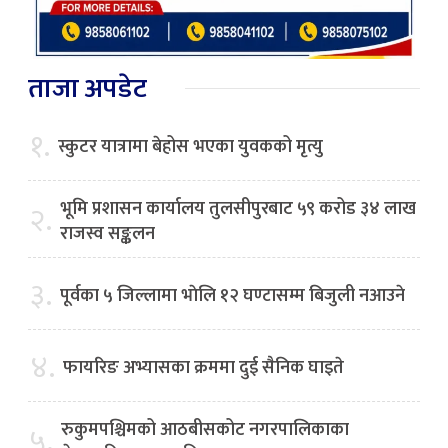
ताजा अपडेट
१.
स्कुटर यात्रामा बेहोस भएका युवकको मृत्यु
भूमि प्रशासन कार्यालय तुलसीपुरबाट ५९ करोड ३४ लाख
२.
राजस्व सङ्कलन
३.
पूर्वका ५ जिल्लामा भाेलि १२ घण्टासम्म बिजुली नआउने
४.
फायरिङ अभ्यासका क्रममा दुई सैनिक घाइते
रुकुमपश्चिमको आठबीसकोट नगरपालिकाका
५.