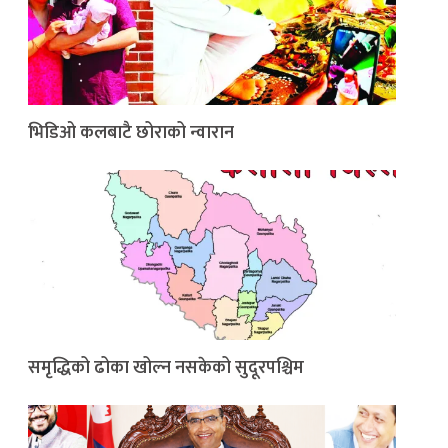
भिडिओ कलबाटै छोराको न्वारान
समृद्धिको ढोका खोल्न नसकेको सुदूरपश्चिम