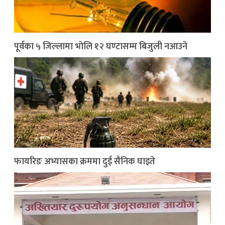
पूर्वका ५ जिल्लामा भाेलि १२ घण्टासम्म बिजुली नआउने
फायरिङ अभ्यासका क्रममा दुई सैनिक घाइते