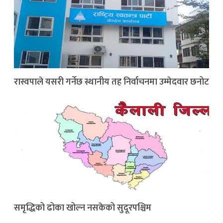
रास्वपाले यसरी गर्नेछ स्थानीय तह निर्वाचनमा उम्मेदवार छनोट
समृद्धिको ढोका खोल्न नसकेको सुदूरपश्चिम