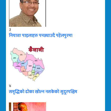
३
नियात्राः पाइलाहरु पच्छ्याउदै पहेंलपुरमा
४
समृद्धिको ढोका खोल्न नसकेको सुदूरपश्चिम