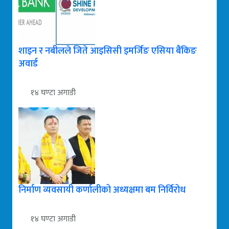
शाइन र नबीलले जिते आइसिसी इमर्जिङ एसिया बैंकिङ
अवार्ड
१४ घण्टा अगाडी
निर्माण व्यवसायी कर्णालीको अध्यक्षमा बम निर्विरोध
१४ घण्टा अगाडी