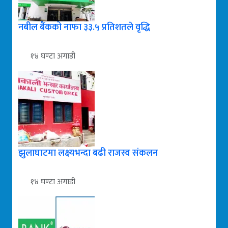
नबील बैंकको नाफा ३३.५ प्रतिशतले वृद्धि
१४ घण्टा अगाडी
झुलाघाटमा लक्ष्यभन्दा बढी राजस्व संकलन
१४ घण्टा अगाडी