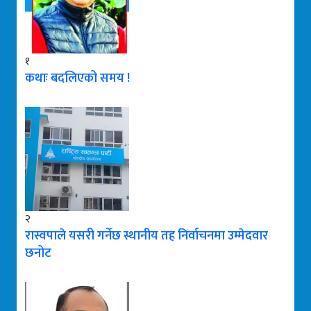
१
कथाः बदलिएको समय !
२
रास्वपाले यसरी गर्नेछ स्थानीय तह निर्वाचनमा उम्मेदवार
छनोट