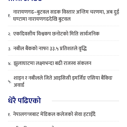
नारायणगढ–बुटवल सडक विस्तार अन्तिम चरणमा, अब दुई
१.
घण्टामा नारायणगढदेखि बुटवल
एकदिवसीय विश्वकप छनोटको मिति सार्वजनिक
२.
नबील बैंकको नाफा ३३.५ प्रतिशतले वृद्धि
३.
झुलाघाटमा लक्ष्यभन्दा बढी राजस्व संकलन
४.
शाइन र नबीलले जिते आइसिसी इमर्जिङ एसिया बैंकिङ
५.
अवार्ड
धेरै पढिएको
नेपालगन्जबाट मेडिकल कलेजको सेवा हटाइँदै
१.