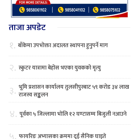
ताजा अपडेट
१.
बाँकेमा उपभोक्ता अदालत स्थापना हुनुपर्ने माग
२.
स्कुटर यात्रामा बेहोस भएका युवकको मृत्यु
भूमि प्रशासन कार्यालय तुलसीपुरबाट ५९ करोड ३४ लाख
३.
राजस्व सङ्कलन
४.
पूर्वका ५ जिल्लामा भाेलि १२ घण्टासम्म बिजुली नआउने
५.
फायरिङ अभ्यासका क्रममा दुई सैनिक घाइते