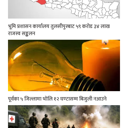
भूमि प्रशासन कार्यालय तुलसीपुरबाट ५९ करोड ३४ लाख
राजस्व सङ्कलन
पूर्वका ५ जिल्लामा भाेलि १२ घण्टासम्म बिजुली नआउने