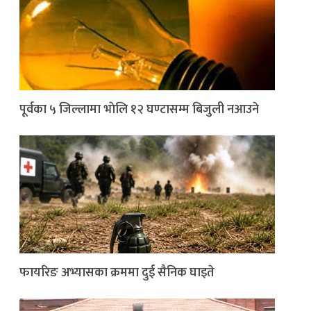
पूर्वका ५ जिल्लामा भाेलि १२ घण्टासम्म बिजुली नआउने
फायरिङ अभ्यासका क्रममा दुई सैनिक घाइते