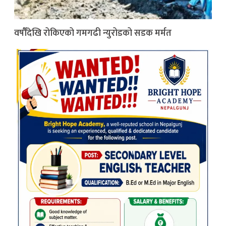
वर्षौँदेखि रोकिएको गमगढी न्युरोडको सडक मर्मत