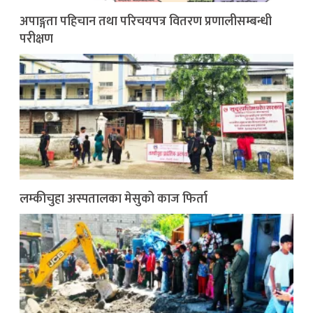
अपाङ्गता पहिचान तथा परिचयपत्र वितरण प्रणालीसम्बन्धी
परीक्षण
लम्कीचुहा अस्पतालका मेसुको काज फिर्ता