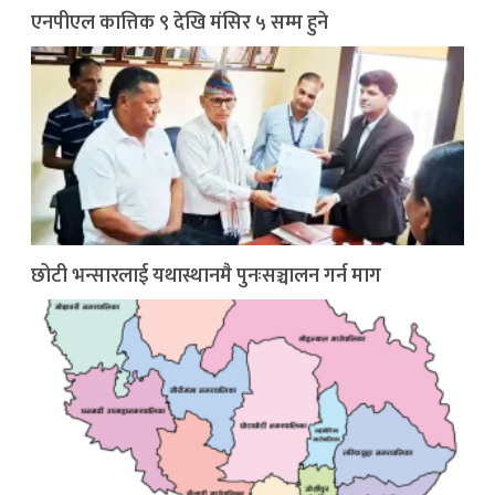
एनपीएल कात्तिक ९ देखि मंसिर ५ सम्म हुने
छोटी भन्सारलाई यथास्थानमै पुनःसञ्चालन गर्न माग