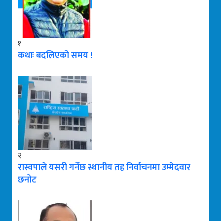
१
कथाः बदलिएको समय !
२
रास्वपाले यसरी गर्नेछ स्थानीय तह निर्वाचनमा उम्मेदवार
छनोट