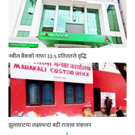
नबील बैंकको नाफा ३३.५ प्रतिशतले वृद्धि
झुलाघाटमा लक्ष्यभन्दा बढी राजस्व संकलन