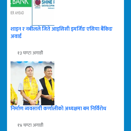
शाइन र नबीलले जिते आइसिसी इमर्जिङ एसिया बैंकिङ
अवार्ड
१३ घण्टा अगाडी
निर्माण व्यवसायी कर्णालीको अध्यक्षमा बम निर्विरोध
१४ घण्टा अगाडी