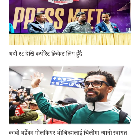
भदौ १८ देखि कर्पोरेट क्रिकेट लिग हुँदै
काबो भर्डेका गोलकिपर भोजिन्हालाई चिलीमा न्यानो स्वागत