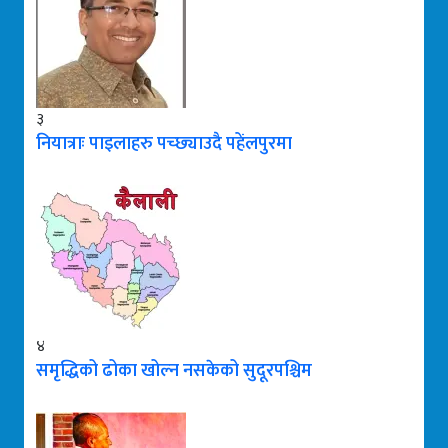
३
नियात्राः पाइलाहरु पच्छ्याउदै पहेंलपुरमा
४
समृद्धिको ढोका खोल्न नसकेको सुदूरपश्चिम