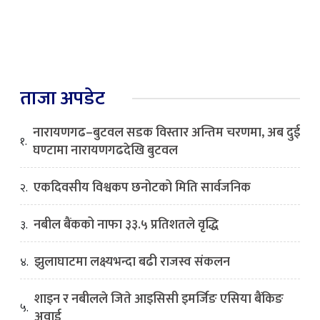
ताजा अपडेट
नारायणगढ–बुटवल सडक विस्तार अन्तिम चरणमा, अब दुई
१.
घण्टामा नारायणगढदेखि बुटवल
एकदिवसीय विश्वकप छनोटको मिति सार्वजनिक
२.
नबील बैंकको नाफा ३३.५ प्रतिशतले वृद्धि
३.
झुलाघाटमा लक्ष्यभन्दा बढी राजस्व संकलन
४.
शाइन र नबीलले जिते आइसिसी इमर्जिङ एसिया बैंकिङ
५.
अवार्ड