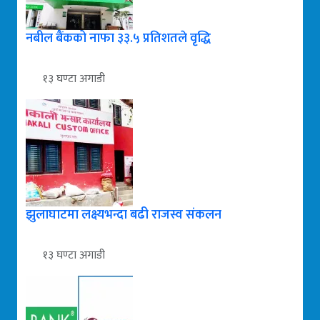
नबील बैंकको नाफा ३३.५ प्रतिशतले वृद्धि
१३ घण्टा अगाडी
झुलाघाटमा लक्ष्यभन्दा बढी राजस्व संकलन
१३ घण्टा अगाडी