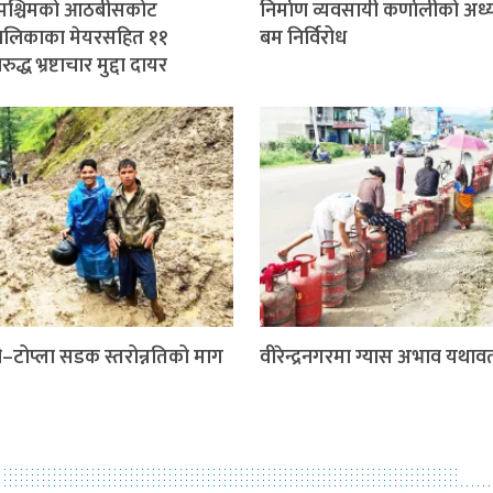
मपश्चिमको आठबीसकोट
निर्माण व्यवसायी कर्णालीको अध्य
ालिकाका मेयरसहित ११
बम निर्विरोध
द्ध भ्रष्टाचार मुद्दा दायर
णी–टोप्ला सडक स्तरोन्नतिको माग
वीरेन्द्रनगरमा ग्यास अभाव यथावत