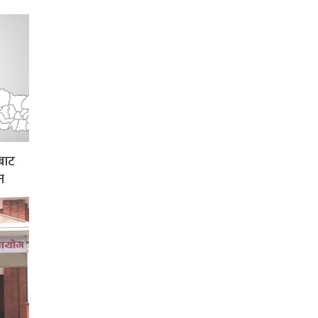
बाट
न