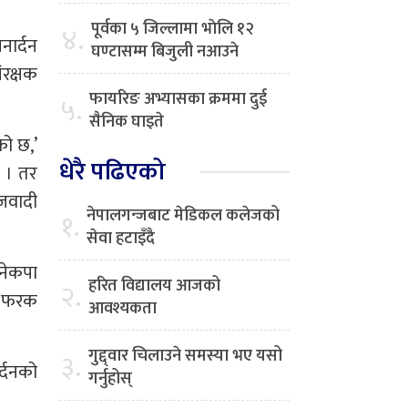
पूर्वका ५ जिल्लामा भाेलि १२
४.
नार्दन
घण्टासम्म बिजुली नआउने
ंरक्षक
फायरिङ अभ्यासका क्रममा दुई
५.
सैनिक घाइते
को छ,’
धेरै पढिएको
ो । तर
जवादी
नेपालगन्जबाट मेडिकल कलेजको
१.
सेवा हटाइँदै
नेकपा
हरित विद्यालय आजको
२.
 र फरक
आवश्यकता
गुद्द्वार चिलाउने समस्या भए यसो
३.
र्दनको
गर्नुहोस्