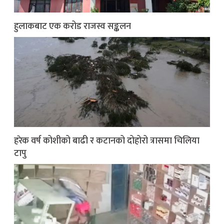
हुलाकबाट एक करोड राजस्व सङ्कलन
हरेक वर्ष कोशीको बाढी र कटानको दोहोरो त्रासमा चिलिया
टापु