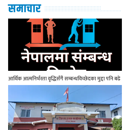
समाचार
आर्थिक आत्मनिर्भरता वृद्धिसँगै सम्बन्धविच्छेदका मुद्दा पनि बढे