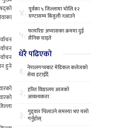
िषद्को
पूर्वका ५ जिल्लामा भाेलि १२
४.
घण्टासम्म बिजुली नआउने
सेवाका
फायरिङ अभ्यासका क्रममा दुई
५.
सैनिक घाइते
र्वाचन
र्वाचन
धेरै पढिएको
र्वाचन
न हुने
नेपालगन्जबाट मेडिकल कलेजको
१.
सेवा हटाइँदै
दवारको
हरित विद्यालय आजको
२.
दवारको
आवश्यकता
जिल्ला
गुद्द्वार चिलाउने समस्या भए यसो
३.
गर्नुहोस्