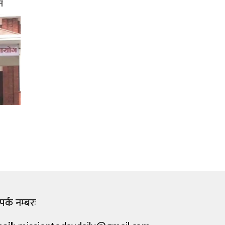
न
पर्क नम्बरः