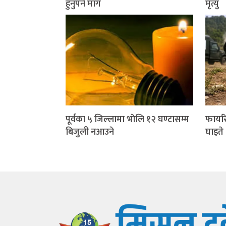
हुनुपर्ने माग
मृत्यु
पूर्वका ५ जिल्लामा भाेलि १२ घण्टासम्म
फायरि
बिजुली नआउने
घाइते