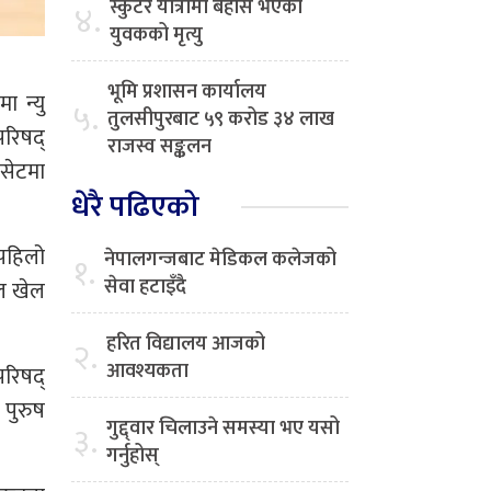
स्कुटर यात्रामा बेहोस भएका
४.
युवकको मृत्यु
भूमि प्रशासन कार्यालय
 न्यु
५.
तुलसीपुरबाट ५९ करोड ३४ लाख
परिषद्
राजस्व सङ्कलन
 सेटमा
धेरै पढिएको
पहिलो
नेपालगन्जबाट मेडिकल कलेजको
१.
सेवा हटाइँदै
ल खेल
हरित विद्यालय आजको
२.
आवश्यकता
परिषद्
 पुरुष
गुद्द्वार चिलाउने समस्या भए यसो
३.
गर्नुहोस्