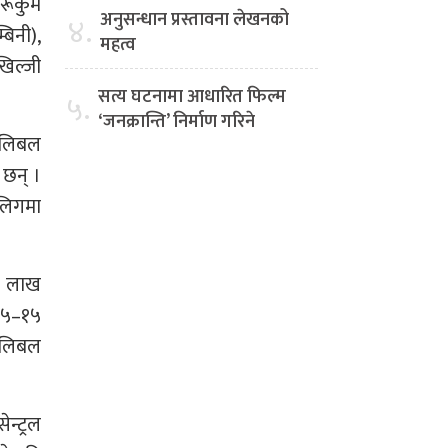
 रूकुम
अनुसन्धान प्रस्तावना लेखनको
४.
बिनी),
महत्व
खिल्जी
सत्य घटनामा आधारित फिल्म
५.
‘जनक्रान्ति’ निर्माण गरिने
 भलिबल
 छन् ।
 लिगमा
 १ लाख
 १५–१५
 भलिबल
न्ट्रल