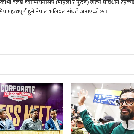
 क्लब च्याम्पियनसिप (महिला र पुरुष) खेल्ने प्रावधान रहेको
प महत्वपूर्ण हुने नेपाल भलिबल संघले जनाएको छ ।