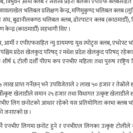
ब, त्रिभुवन आर्मी क्लब र सशस्त्र प्रहरी बलको एपीएफ क्लबसहित
श), जावलाखेल भलिबल प्रशिक्षण केन्द्र, मणिमुकुण्द भलिबल क्लब (लुम्
लिबल संघ, बुढानीलकण्ठ भलिबल क्लब, ढोरपाटन क्लब (काठमाडौँ), 
्षण केन्द्र (काठमाडौँ) सहभागी थिए ।
 आर्मी र एपीएफसहित न्यु डायमण्ड युथ स्पोट्र्स क्लब, एभरेस्ट
रपश्चिम प्रदेश खेलकुद परिषद् र मधेश प्रदेश खेलकुद परिषद् रहेका
्फ शीर्ष ६ टोली दशौँ पीएम कप एनभीए महिला तथा पुरुष राष्ट्रिय
 लाख प्राप्त गर्नेछन् भने उपविजेताले २ लाख ५० हजार र तेस्रोले
 सर्वोत्कृष्ट खेलाडीले समान २५ हजार तथा विधागत उत्कृष्ट खेलाडीले
ले एनभीए लिग छनोटको आधार रहेको यस प्रतियोगिता काभा क्लब
ेको जनाएको छ ।
ै एनभीए लिगमा छनोट हुने र एनभीएल लिगका उत्कृष्ट टोलीले से