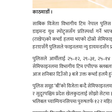
काठमाडौँ ।
साबिक विजेता विभागीय टिम नेपाल पुलिस 
डाइमन्ड युथ स्पोट्र्ससँग प्रतिस्पर्धा गर्ने 
(राखेप)को कभर्ड हलमा भएको दोस्रो सेमिफाइ
हराएसँगै पुलिसले फाइनलमा न्यु डायमन्डसँग प्र
पुलिसले आर्मीलाई २५–१२, २९–३१, २५–१४ र
सेमिफाइनलमा विभागीय टिम एपीएफ क्लबलाई
आज शनिबार दिउँसो ३ बजे उक्त कभर्ड हलमै हु
पुलिस समूह ‘बी’को विजेता बन्दै सेमिफाइनलमा
र सुदूरपश्चिम प्रदेश खेलकुदलाई सोझो सेटम
भलिबल च्याम्पियनसिपमा पुरुषतर्फ १२ र महि