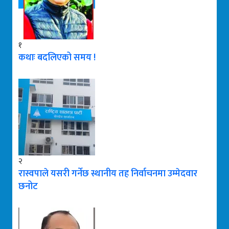
१
कथाः बदलिएको समय !
२
रास्वपाले यसरी गर्नेछ स्थानीय तह निर्वाचनमा उम्मेदवार
छनोट