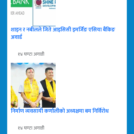
शाइन र नबीलले जिते आइसिसी इमर्जिङ एसिया बैंकिङ
अवार्ड
१४ घण्टा अगाडी
निर्माण व्यवसायी कर्णालीको अध्यक्षमा बम निर्विरोध
१४ घण्टा अगाडी