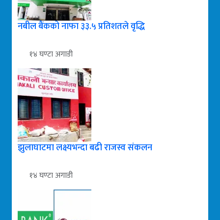
नबील बैंकको नाफा ३३.५ प्रतिशतले वृद्धि
१४ घण्टा अगाडी
झुलाघाटमा लक्ष्यभन्दा बढी राजस्व संकलन
१४ घण्टा अगाडी