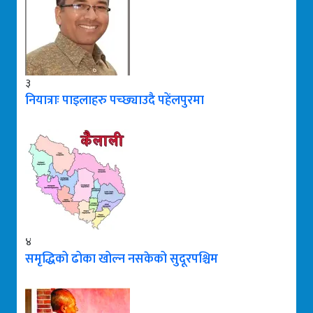
३
नियात्राः पाइलाहरु पच्छ्याउदै पहेंलपुरमा
४
समृद्धिको ढोका खोल्न नसकेको सुदूरपश्चिम