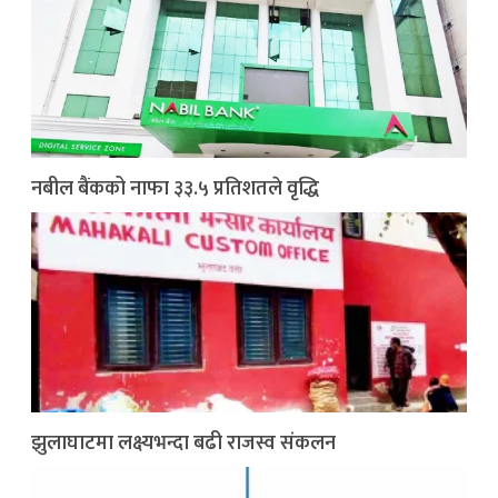
नबील बैंकको नाफा ३३.५ प्रतिशतले वृद्धि
झुलाघाटमा लक्ष्यभन्दा बढी राजस्व संकलन