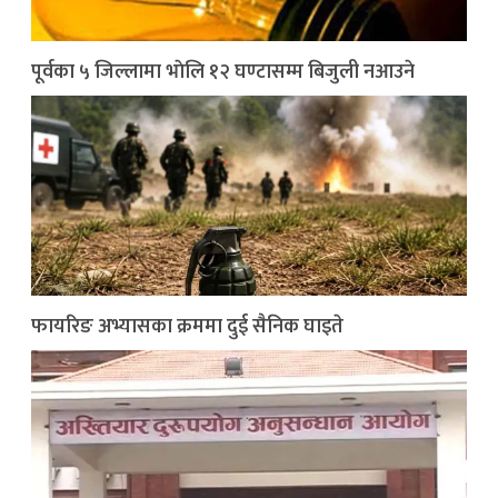
पूर्वका ५ जिल्लामा भाेलि १२ घण्टासम्म बिजुली नआउने
फायरिङ अभ्यासका क्रममा दुई सैनिक घाइते