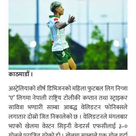
काठमाडौँ ।
अस्ट्रेलियाको शीर्ष डिभिजनको महिला फुटबल लिग निन्जा
‘ए’ लिगमा नेपाली राष्ट्रिय टोलीकी कप्तान तथा स्ट्राइकर
सावित्रा भण्डारी साम्बा आबद्ध वेलिङटन फोनिक्सले
लगातार दोस्रो जित निकालेको छ । वेलिङटनले मंगलबार
भएको खेलमा वेस्टन सिड्नी वेन्डरर्स एफसीलाई ३–०
गोलले पराजित गरेको हो । खेलमा साम्बाले एक गोल गर्दा