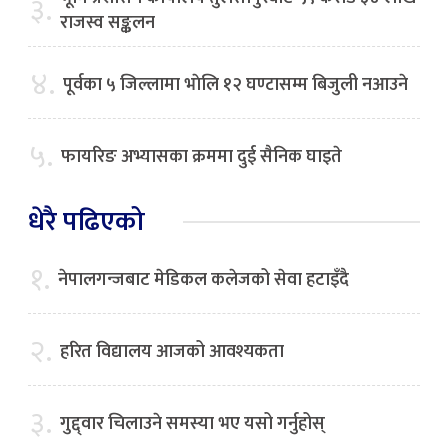
३.
राजस्व सङ्कलन
४.
पूर्वका ५ जिल्लामा भाेलि १२ घण्टासम्म बिजुली नआउने
५.
फायरिङ अभ्यासका क्रममा दुई सैनिक घाइते
धेरै पढिएको
१.
नेपालगन्जबाट मेडिकल कलेजको सेवा हटाइँदै
२.
हरित विद्यालय आजको आवश्यकता
३.
गुद्द्वार चिलाउने समस्या भए यसो गर्नुहोस्