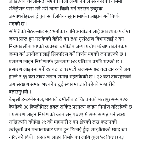
जोडिएको चक्लाबन्दी भएको निजी जग्गा नेपाल सरकारको नाममा
रजिष्ट्रेसन पास गर्ने गरी जग्गा बिक्री गर्न गराउन इच्छुक
जग्गाधनीहरुलाई पुनः सार्वजनिक सूचनामार्फत आह्वान गर्ने निर्णय
भएको छ ।
समितिको बैठकबाट सट्टाभर्नाका लागि आयोजनालाई आवश्यक पर्याप्त
जग्गा प्राप्त हुन नसकेको बेहोरो वन तथा भूसंरक्षण विभागलाई र वन
नियमावलीमा भएको व्यवस्था बमोजिम जग्गा प्रयोग गरेबापतको रकम
जम्मा गर्न आयोजनालाई सिफारिस गर्ने निर्णय भएको जनाइएको छ ।
प्रसारण लाइन निर्माणतर्फ हालसम्म ७४ प्रतिशत प्रगति भएको छ ।
प्रसारण लाइनमा पर्ने ९४ वटा टावरमध्ये हालसम्म ७८ वटा टावरको जग
हाल्ने र ६९ वटा टावर जडान सम्पन्न भइसकेको छ । २२ वटा टावरहरुको
जग संरक्षण सम्पन्न भएको र दुई स्थानमा जारी रहेको भण्डारीले
बताउनुभयो ।
केइसी इन्टरनेसनल, भारतले दमौलीबाट चितवनको भरतपुरसम्म २२०
केभीको ३६ किलोमिटर डबल सर्किट प्रसारण लाइन निर्माण गरिरहेको छ
। प्रसारण लाइन निर्माणको काम सन् २०२२ मे सम्म सम्पन्न गर्ने लक्ष्य
राखिएपनि कोभिड १९ को महामारी र वन क्षेत्रको रुख कटानको
स्वीकृती वन मन्त्रालयबाट प्राप्त हुन ढिलाई हुँदा सम्झौताको म्याद थप
गरिएको थियो । प्रसारण लाइन निर्माणका लागि कूल ५९ कित्ता (२३