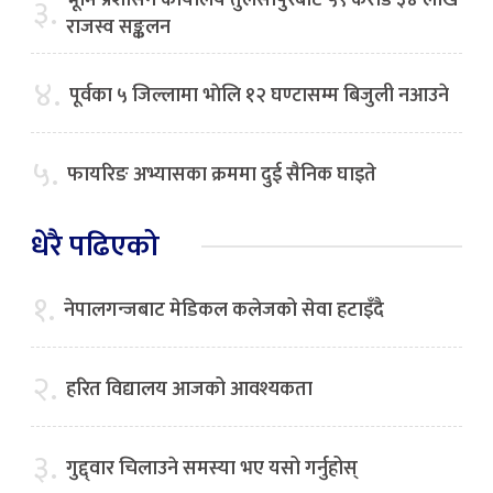
भूमि प्रशासन कार्यालय तुलसीपुरबाट ५९ करोड ३४ लाख
३.
राजस्व सङ्कलन
४.
पूर्वका ५ जिल्लामा भाेलि १२ घण्टासम्म बिजुली नआउने
५.
फायरिङ अभ्यासका क्रममा दुई सैनिक घाइते
धेरै पढिएको
१.
नेपालगन्जबाट मेडिकल कलेजको सेवा हटाइँदै
२.
हरित विद्यालय आजको आवश्यकता
३.
गुद्द्वार चिलाउने समस्या भए यसो गर्नुहोस्