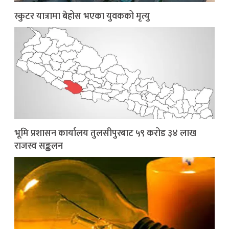
स्कुटर यात्रामा बेहोस भएका युवकको मृत्यु
भूमि प्रशासन कार्यालय तुलसीपुरबाट ५९ करोड ३४ लाख
राजस्व सङ्कलन