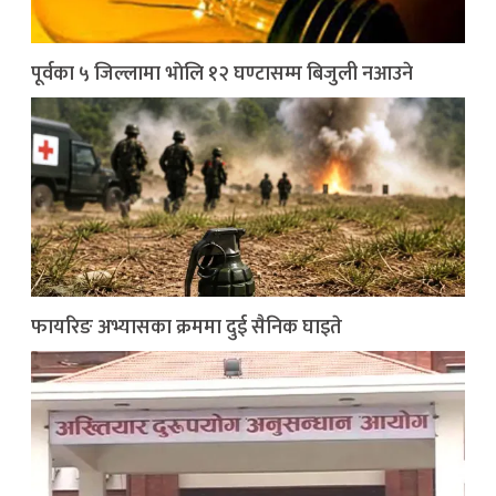
पूर्वका ५ जिल्लामा भाेलि १२ घण्टासम्म बिजुली नआउने
फायरिङ अभ्यासका क्रममा दुई सैनिक घाइते