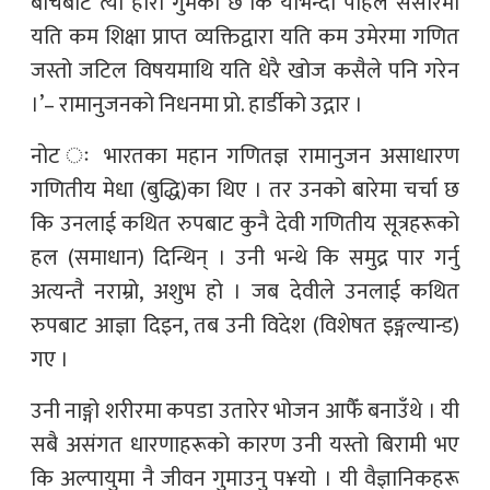
बीचबाट त्यो हीरा गुमेको छ कि योभन्दा पहिले संसारमा
यति कम शिक्षा प्राप्त व्यक्तिद्वारा यति कम उमेरमा गणित
जस्तो जटिल विषयमाथि यति धेरै खोज कसैले पनि गरेन
।’– रामानुजनको निधनमा प्रो. हार्डीको उद्गार ।
नोट ः भारतका महान गणितज्ञ रामानुजन असाधारण
गणितीय मेधा (बुद्धि)का थिए । तर उनको बारेमा चर्चा छ
कि उनलाई कथित रुपबाट कुनै देवी गणितीय सूत्रहरूको
हल (समाधान) दिन्थिन् । उनी भन्थे कि समुद्र पार गर्नु
अत्यन्तै नराम्रो, अशुभ हो । जब देवीले उनलाई कथित
रुपबाट आज्ञा दिइन, तब उनी विदेश (विशेषत इङ्गल्यान्ड)
गए ।
उनी नाङ्गो शरीरमा कपडा उतारेर भोजन आफैँ बनाउँथे । यी
सबै असंगत धारणाहरूको कारण उनी यस्तो बिरामी भए
कि अल्पायुमा नै जीवन गुमाउनु प¥यो । यी वैज्ञानिकहरू