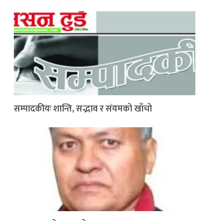
सम्पादकीयः शान्ति, सद्भाव र संयमको खाँचो