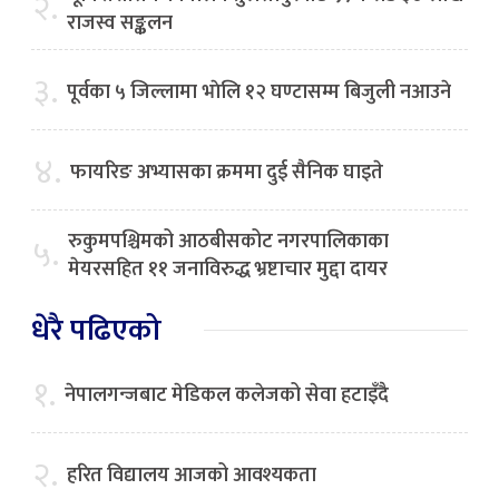
२.
राजस्व सङ्कलन
३.
पूर्वका ५ जिल्लामा भाेलि १२ घण्टासम्म बिजुली नआउने
४.
फायरिङ अभ्यासका क्रममा दुई सैनिक घाइते
रुकुमपश्चिमको आठबीसकोट नगरपालिकाका
५.
मेयरसहित ११ जनाविरुद्ध भ्रष्टाचार मुद्दा दायर
धेरै पढिएको
१.
नेपालगन्जबाट मेडिकल कलेजको सेवा हटाइँदै
२.
हरित विद्यालय आजको आवश्यकता