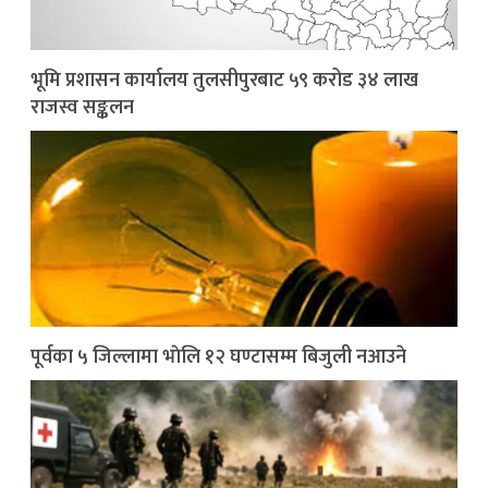
भूमि प्रशासन कार्यालय तुलसीपुरबाट ५९ करोड ३४ लाख
राजस्व सङ्कलन
पूर्वका ५ जिल्लामा भाेलि १२ घण्टासम्म बिजुली नआउने