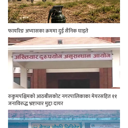
फायरिङ अभ्यासका क्रममा दुई सैनिक घाइते
रुकुमपश्चिमको आठबीसकोट नगरपालिकाका मेयरसहित ११
जनाविरुद्ध भ्रष्टाचार मुद्दा दायर