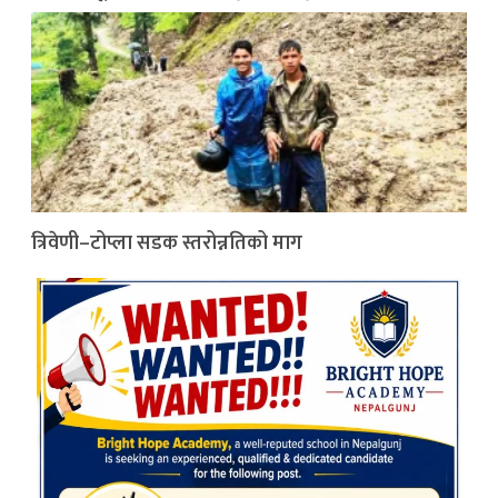
त्रिवेणी–टोप्ला सडक स्तरोन्नतिको माग