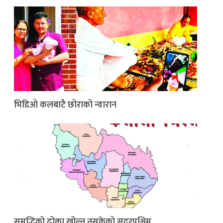
भिडिओ कलबाटै छोराको न्वारान
समृद्धिको ढोका खोल्न नसकेको सुदूरपश्चिम