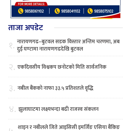
ताजा अपडेट
नारायणगढ–बुटवल सडक विस्तार अन्तिम चरणमा, अब
१.
दुई घण्टामा नारायणगढदेखि बुटवल
२.
एकदिवसीय विश्वकप छनोटको मिति सार्वजनिक
३.
नबील बैंकको नाफा ३३.५ प्रतिशतले वृद्धि
४.
झुलाघाटमा लक्ष्यभन्दा बढी राजस्व संकलन
शाइन र नबीलले जिते आइसिसी इमर्जिङ एसिया बैंकिङ