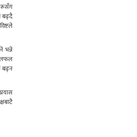
हरूसँग
 बढ्दै
िष्टले
 भन्ने
ा छलफल
ि बढ्न
प्रयास
षबाटै