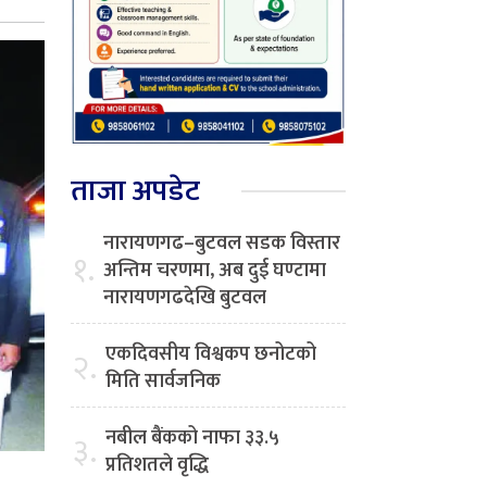
ताजा अपडेट
नारायणगढ–बुटवल सडक विस्तार
१.
अन्तिम चरणमा, अब दुई घण्टामा
नारायणगढदेखि बुटवल
एकदिवसीय विश्वकप छनोटको
२.
मिति सार्वजनिक
नबील बैंकको नाफा ३३.५
३.
प्रतिशतले वृद्धि