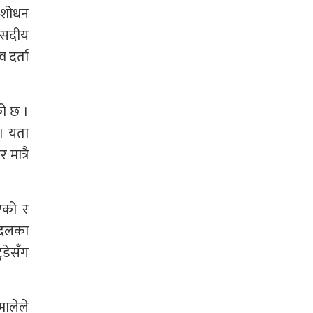
ंशोधन
संसदीय
 दर्ता
को छ ।
 । यता
मात्रै
एको र
य दलका
ुडेसँग
मालेले