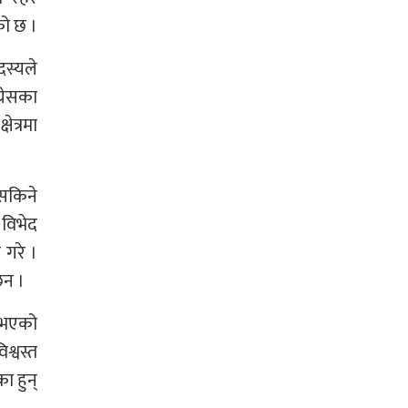
को छ ।
दस्यले
्रेसका
ेत्रमा
नसकिने
 विभेद
 गरे ।
ैन ।
ल भएको
श्वस्त
ा हुन्