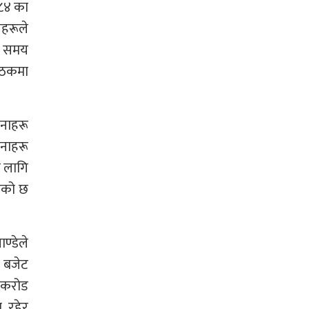
०८४ का
यहरूले
्त समय
ैठकमा
जनाहरू
जनाहरू
ा लागि
एको छ
्डेले
 बजेट
२ करोड
 रहेर