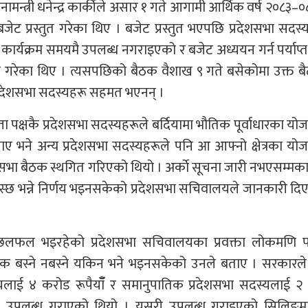
ामन्त्री धनेन्द्र कार्कीले असार १ गते आगामी आर्थिक वर्ष २०८३–
ेट प्रस्तुत गरेका थिए । बजेट प्रस्तुत भएपछि प्रदेशसभा सदस्
क कार्यक्रम समयमै उपलब्ध नगराइएको र बजेट अध्ययन गर्न पर्याप
 गरेका थिए । त्यसपछिको बैठक वैशाख ९ गते बसेकोमा उक्त ब
्रदेशसभा सदस्यहरू सहमत भएनन् ।
सत्ता पक्षकै प्रदेशसभा सदस्यहरूले बर्दियामा भौतिक पूर्वाधारका यो
ए भने अन्य प्रदेशसभा सदस्यहरूले पनि आ आफ्नो क्षेत्रका यो
शसभा बैठक स्थगित गरिएको थियो । अर्काे सूचना जारी नभएसम्मक
छ भन्ने निर्णय भइनसकेको प्रदेशसभा सचिवालयले जानकारी दि
छलफल भइरहेको प्रदेशसभा सचिवालयका प्रवक्ता लोकमणि पाण
ैठक बस्ने नबस्ने यकिन भने भइनसकेको उनले बताए । सरकारले
 सदस्यलाई ४ करोड रूपैयाँँ र समानुपातिक प्रदेशसभा सदस्यलाई 
लिङ उपलब्ध गराएको थियो । यसरी उपलब्ध गराइएको सिलिङमा