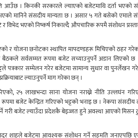
थिति आउँछ । किनकी सरकारले ल्याएको बजेटमाथि दर्ता भएको स
 भएको मानिने संसदीय मान्यता छ । असार ५ गते बसेको एमाले 
र विभेद भएको निष्कर्ष निकाल्दै औपचारिक रूपमै संशोधन प्रस्ताव
 नभएको र योजना छनोटका स्थापित मापदण्डहरू मिचिएको ठहर गरे
त बैठकले सर्वसम्मत रूपमा बजेट सच्याउनुपर्ने अडान लिएको छ
ले पत्रकार सम्मेलन गरेर बजेटमा सामान्य सुधार वा पुनर्लेखन गरेर 
्रक्रियाबाट ल्याउनुपर्ने माग गरेका छन् ।
ोरिएको, २५ लाखभन्दा साना योजना नराख्ने नीति उल्लघंन गरि
वाभाविक रूपमा बजेट केन्द्रित गरिएको भट्टको भनाइ छ । नेकपा संसदी
ने गरी बजेट ल्याउँदा प्रदेशकै बेइज्जत हुने अवस्था आएको मिसन ट
मलबहादुर शाहले बजेटमा आवश्यक संशोधन गर्ने सहमति जनाएपछि ए