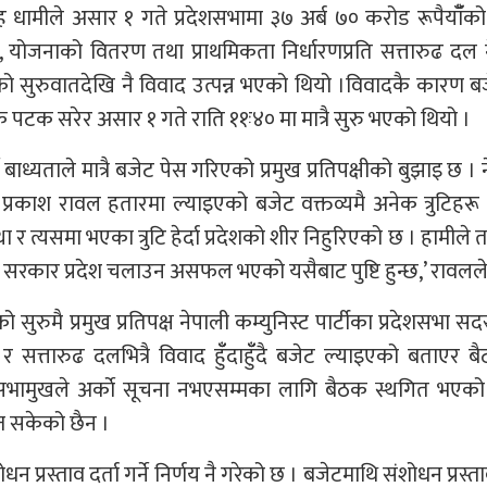
िंह धामीले असार १ गते प्रदेशसभामा ३७ अर्ब ७० करोड रूपैयाँँक
रिया, योजनाको वितरण तथा प्राथमिकता निर्धारणप्रति सत्तारुढ दल
ुतिको सुरुवातदेखि नै विवाद उत्पन्न भएको थियो ।विवादकै कारण 
टक सरेर असार १ गते राति ११ः४० मा मात्रै सुरु भएको थियो ।
बाध्यताले मात्रै बजेट पेस गरिएको प्रमुख प्रतिपक्षीको बुझाइ छ । 
य प्रकाश रावल हतारमा ल्याइएको बजेट वक्तव्यमै अनेक त्रुटिहरू
 त्यसमा भएका त्रुटि हेर्दा प्रदेशको शीर निहुरिएको छ । हामीले 
। सरकार प्रदेश चलाउन असफल भएको यसैबाट पुष्टि हुन्छ,’ रावलले
रुमै प्रमुख प्रतिपक्ष नेपाली कम्युनिस्ट पार्टीका प्रदेशसभा सद
र सत्तारुढ दलभित्रै विवाद हुँँदाहुँँदै बजेट ल्याइएको बताएर ब
 सभामुखले अर्काे सूचना नभएसम्मका लागि बैठक स्थगित भएको
्न सकेको छैन ।
प्रस्ताव दर्ता गर्ने निर्णय नै गरेको छ । बजेटमाथि संशोधन प्रस्ताव