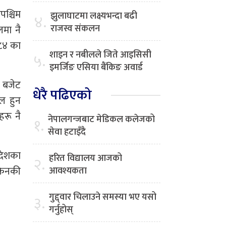
पश्चिम
झुलाघाटमा लक्ष्यभन्दा बढी
४.
राजस्व संकलन
मा नै
०८४ का
शाइन र नबीलले जिते आइसिसी
५.
इमर्जिङ एसिया बैंकिङ अवार्ड
ि बजेट
धेरै पढिएको
ल हुन
रू नै
नेपालगन्जबाट मेडिकल कलेजको
१.
सेवा हटाइँदै
रदेशका
हरित विद्यालय आजको
२.
 किनकी
आवश्यकता
गुद्द्वार चिलाउने समस्या भए यसो
३.
गर्नुहोस्