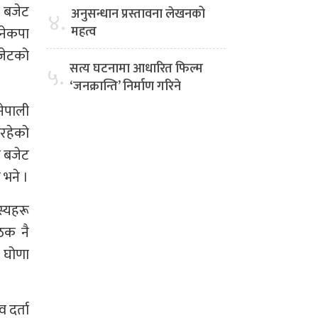
ो बजेट
अनुसन्धान प्रस्तावना लेखनको
४.
महत्व
 नेकपा
बजेटको
सत्य घटनामा आधारित फिल्म
५.
‘जनक्रान्ति’ निर्माण गरिने
नेपाली
 रहेको
त बजेट
 भने ।
स्यहरू
ैठक नै
 घोणा
 दर्ता