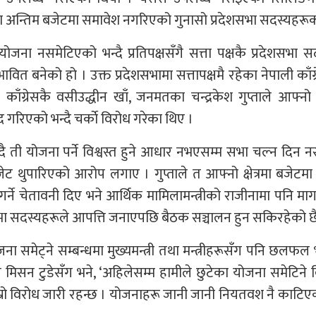
ा अन्तिम बजेटमा समावेश नगरिएको गुनासो प्रदेशसभा सदस्यहरू
ोजना नसमेटिएको भन्दै प्रतिपक्षसँगै सत्ता पक्षकै प्रदेशसभा स
त बनेको हो । उक्त प्रदेशसभामा सत्तापक्षमै रहेका नेपाली काँग
 काँग्रेसकै वसीउद्धीन खाँ, जनमतका चन्द्रकेश गुप्ताले आफ्नो क्ष
ेद गरिएको भन्दै चर्काे विरोध गरेका थिए ।
दै ती योजना पर्ने विश्वस्त हुने आधार नभएसम्म सभा चल्न दिन 
रै बजेट थुपारिएको आरोप लगाए । गुप्ताले त आफ्नो क्षेत्रमा बजेटमा
ेध गर्ने चेतावनी दिए भने आर्थिक मामिलामन्त्रीको राजीनामा पनि माग
शसभा सदस्यहरूले आपत्ति जनाएपछि बैठक सञ्चालन हुन सकिरहेको छ
ना समेट्ने सम्बन्धमा मुख्यमन्त्री तथा मन्त्रीहरूसँग पनि छलफ
मिसन टुडेसँग भने, ‘अहिलेसम्म हामीले छुटेका योजना समेटिने वि
्रो विरोध जारी रहन्छ । योजनाहरू जानी जानी नियतवश नै काटिएक