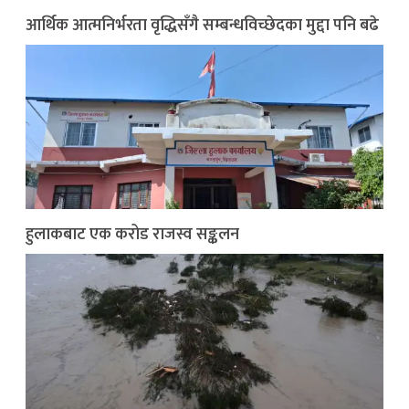
आर्थिक आत्मनिर्भरता वृद्धिसँगै सम्बन्धविच्छेदका मुद्दा पनि बढे
हुलाकबाट एक करोड राजस्व सङ्कलन