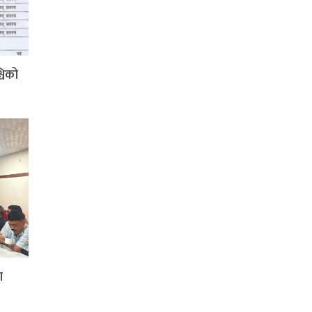
्चिको
ा