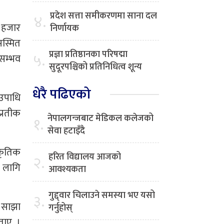
प्रदेश सत्ता समीकरणमा साना दल
४.
ई हजार
निर्णायक
सस्मित
प्रज्ञा प्रतिष्ठानका परिषद्मा
५.
रसम्भव
सुदूरपश्चिको प्रतिनिधित्व शून्य
धेरै पढिएको
 उपाधि
 प्रतीक
नेपालगन्जबाट मेडिकल कलेजको
१.
सेवा हटाइँदै
ाकृतिक
हरित विद्यालय आजको
२.
ा लागि
आवश्यकता
गुद्द्वार चिलाउने समस्या भए यसो
३.
 साझा
गर्नुहोस्
बताए ।