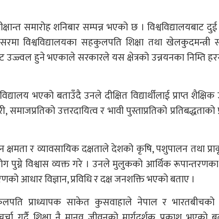
 दीक्षान्त समारोह शनिबार सम्पन्न भएको छ । विश्वविद्यालयबाट दु
वसरमा विश्वविद्यालयका सहकुलपति शिक्षा तथा खेलकुदमन्त्री 
उज्ज्वल हुने भएकाले सरकारले यस क्षेत्रको उन्नयनका निम्ति ह
्यालय भएको बताउँदै उनले दीक्षित विद्यार्थीलाई प्राप्त शैक्षिक
ेवारी, समाजप्रतिको उत्तरदायित्व र भावी पुस्ताप्रतिको प्रतिबद्धताको
धान क्षमता र व्यावसायिक दक्षताले देशको कृषि, पशुपालन तथा प्र
ोग पुग्ने विश्वास व्यक्त गरे । उनले मुलुकको आर्थिक रूपान्तरणक
्तरणको आधार विज्ञान, प्रविधि र दक्ष जनशक्ति भएकाे बताए ।
पकुलपति प्राध्यापक साकेत कुसवाहाले नेपाल र भारतबीचको
चर्चा गर्दै शिक्षा नै मानव जीवनको मार्गदर्शक प्रकाश भएकाे 