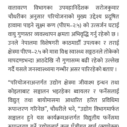
वातावरण विभागका उपमहानिर्देशक सरोजकुमार
चौधरीका अनुसार परियोजनाको मुख्य उद्देश्य प्रदूषित
हावामा पाइने सूक्ष्म कण (पीएम–२.५) को उत्सर्जन घटाई
वायु गुणस्तर व्यवस्थापन क्षमता अभिवृद्धि गर्नु रहेको छ ।
उनले नेपालमा विशेषगरी काठमाडौँ उपत्यका र तराई
क्षेत्रमा पीएम–२.५ को मात्रा विश्व स्वास्थ्य सङ्गठनले तोकेको
मापदण्डभन्दा आठदेखि नौ गुणासम्म बढी रहेको उल्लेख
गर्दै यसले जनस्वास्थ्यमा गम्भीर असर पारिरहेको बताए ।
“परियोजनाअन्तर्गत उद्योग क्षेत्रमा जीवाश्म इन्धन तथा
कोइलाबाट सञ्चालन भइरहेका ब्वायलर र फर्नेसलाई
विद्युत् तथा बायोमासमा आधारित हरित प्रविधिमा
रूपान्तरण गरिनेछ”, चौधरीले भने, “उद्योग विभागमार्फत
सञ्चालन हुने यस कार्यक्रमअन्तर्गत विद्युतीय फर्नेसमा
रूपान्तरण गर्ने उद्योगलाई कूल पुँजीगत खर्च (क्यापेक्स)