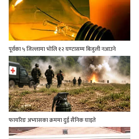
पूर्वका ५ जिल्लामा भाेलि १२ घण्टासम्म बिजुली नआउने
फायरिङ अभ्यासका क्रममा दुई सैनिक घाइते