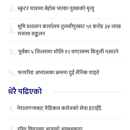
२.
स्कुटर यात्रामा बेहोस भएका युवकको मृत्यु
भूमि प्रशासन कार्यालय तुलसीपुरबाट ५९ करोड ३४ लाख
३.
राजस्व सङ्कलन
४.
पूर्वका ५ जिल्लामा भाेलि १२ घण्टासम्म बिजुली नआउने
५.
फायरिङ अभ्यासका क्रममा दुई सैनिक घाइते
धेरै पढिएको
१.
नेपालगन्जबाट मेडिकल कलेजको सेवा हटाइँदै
२.
हरित विद्यालय आजको आवश्यकता