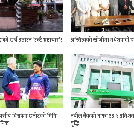
दाको खर्च उठाउन ‘उल्टै भ्रष्टाचार’ !
अस्तित्वको खोजीमा मधेशवादी 
वसीय विश्वकप छनोटको मिति
नबील बैंकको नाफा ३३.५ प्रतिशत
जनिक
वृद्धि