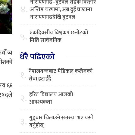
नारायणगढ–बुटवल सडक विस्तार
४.
अन्तिम चरणमा, अब दुई घण्टामा
नारायणगढदेखि बुटवल
एकदिवसीय विश्वकप छनोटको
५.
मिति सार्वजनिक
्वोच्च
धेरै पढिएको
धीशको
नेपालगन्जबाट मेडिकल कलेजको
१.
सेवा हटाइँदै
सय ६६
षद्ले
हरित विद्यालय आजको
२.
आवश्यकता
गुद्द्वार चिलाउने समस्या भए यसो
३.
गर्नुहोस्