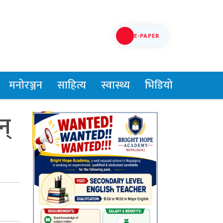
E-PAPER
मनोरञ्जन
साहित्य
स्वास्थ्य
भिडियो
न्