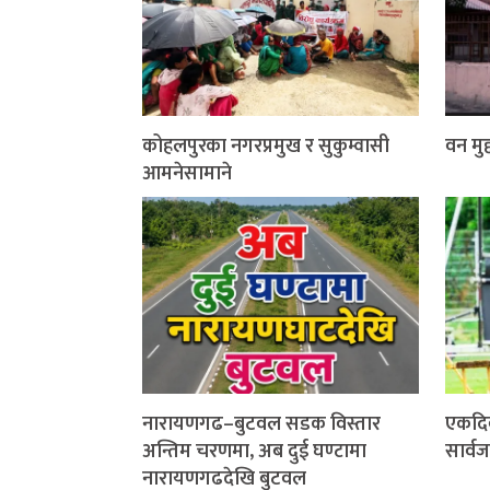
कोहलपुरका नगरप्रमुख र सुकुम्वासी
वन मुद्
आमनेसामाने
नारायणगढ–बुटवल सडक विस्तार
एकदि
अन्तिम चरणमा, अब दुई घण्टामा
सार्व
नारायणगढदेखि बुटवल