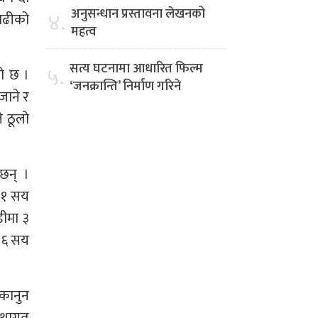
अनुसन्धान प्रस्तावना लेखनको
४.
बाढीको
महत्व
सत्य घटनामा आधारित फिल्म
५.
को छ ।
‘जनक्रान्ति’ निर्माण गरिने
जाने र
े ठूलो
छन् ।
र १ सय
डीमा ३
 ६ सय
 कानुन