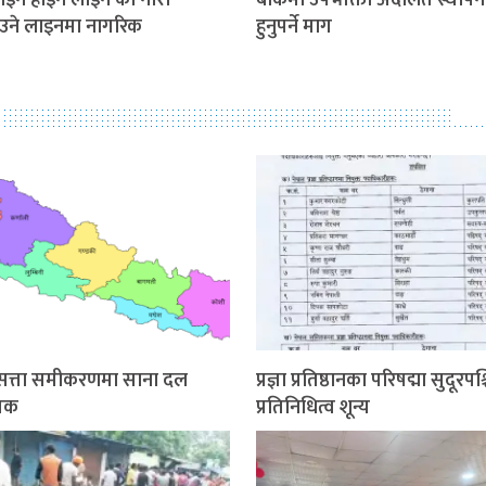
इन होइन लाइन’को नारा
बाँकेमा उपभोक्ता अदालत स्थापन
ाउने लाइनमा नागरिक
हुनुपर्ने माग
श सत्ता समीकरणमा साना दल
प्रज्ञा प्रतिष्ठानका परिषद्मा सुदूरपश
ायक
प्रतिनिधित्व शून्य