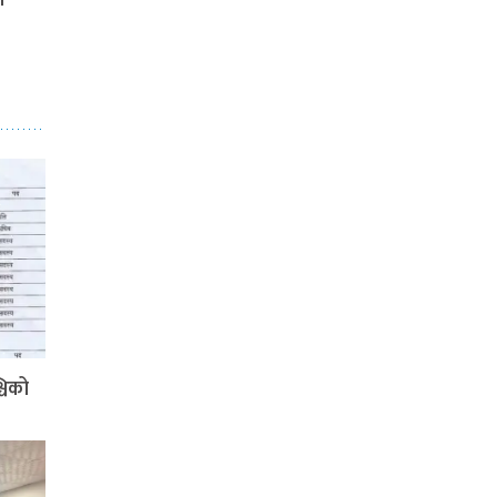
ा
्चिको