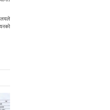
स्थागत
रालयले
्वयनको