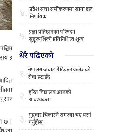
प्रदेश सत्ता समीकरणमा साना दल
४.
निर्णायक
प्रज्ञा प्रतिष्ठानका परिषद्मा
५.
सुदूरपश्चिको प्रतिनिधित्व शून्य
पश्चिम
धेरै पढिएको
६ सय ३
नेपालगन्जबाट मेडिकल कलेजको
१.
सेवा हटाइँदै
रभावित
ीव्रता
हरित विद्यालय आजको
२.
अनुसार
आवश्यकता
गुद्द्वार चिलाउने समस्या भए यसो
३.
ो छ ।
गर्नुहोस्
ैभन्दा