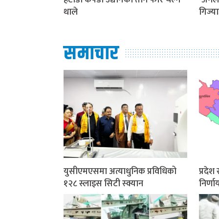
हेटौँडा कपडा उद्योगका तान फेरि चल्न
‘अनला
थाले
गिज्य
समाचार
युसीएमएसमा अत्याधुनिक प्रविधिको
प्रदे
१२८ स्लाइस सिटी स्क्यान
निर्ण