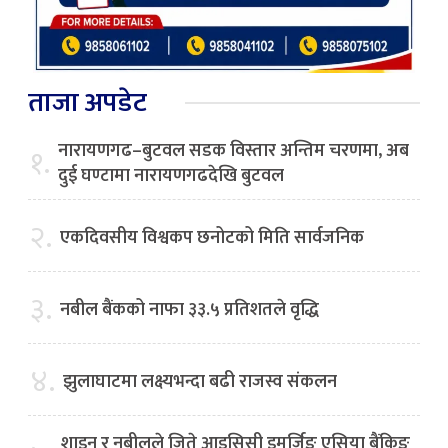
ताजा अपडेट
नारायणगढ–बुटवल सडक विस्तार अन्तिम चरणमा, अब
१.
दुई घण्टामा नारायणगढदेखि बुटवल
२.
एकदिवसीय विश्वकप छनोटको मिति सार्वजनिक
३.
नबील बैंकको नाफा ३३.५ प्रतिशतले वृद्धि
४.
झुलाघाटमा लक्ष्यभन्दा बढी राजस्व संकलन
शाइन र नबीलले जिते आइसिसी इमर्जिङ एसिया बैंकिङ