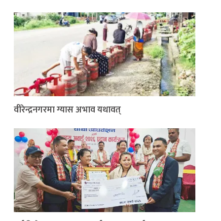
वीरेन्द्रनगरमा ग्यास अभाव यथावत्