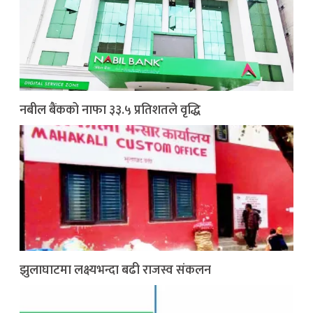
नबील बैंकको नाफा ३३.५ प्रतिशतले वृद्धि
झुलाघाटमा लक्ष्यभन्दा बढी राजस्व संकलन