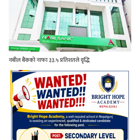
नबील बैंकको नाफा ३३.५ प्रतिशतले वृद्धि