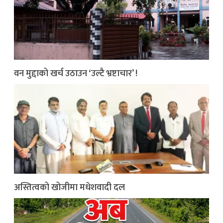
वन मुद्दाको खर्च उठाउन ‘उल्टै भ्रष्टाचार’ !
अस्तित्वको खोजीमा मधेशवादी दल