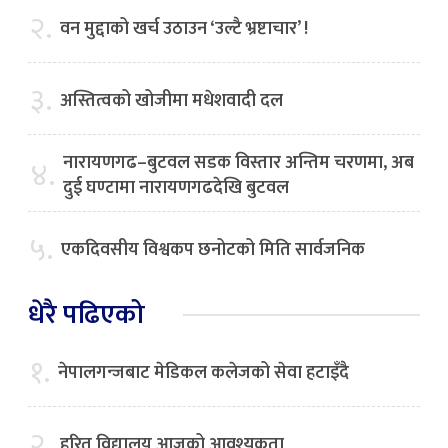
२.
वन मुद्दाको खर्च उठाउन ‘उल्टै भ्रष्टाचार’ !
३.
अस्तित्वको खोजीमा मधेशवादी दल
नारायणगढ–बुटवल सडक विस्तार अन्तिम चरणमा, अब
४.
दुई घण्टामा नारायणगढदेखि बुटवल
५.
एकदिवसीय विश्वकप छनोटको मिति सार्वजनिक
धेरै पढिएको
१.
नेपालगन्जबाट मेडिकल कलेजको सेवा हटाइँदै
२.
हरित विद्यालय आजको आवश्यकता