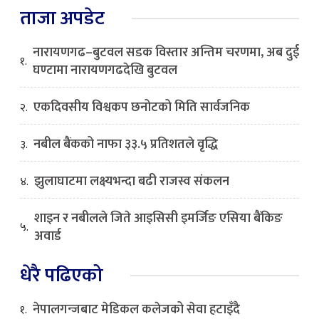
ताजा अपडेट
नारायणगढ–बुटवल सडक विस्तार अन्तिम चरणमा, अब दुई
१.
घण्टामा नारायणगढदेखि बुटवल
एकदिवसीय विश्वकप छनोटको मिति सार्वजनिक
२.
नबील बैंकको नाफा ३३.५ प्रतिशतले वृद्धि
३.
झुलाघाटमा लक्ष्यभन्दा बढी राजस्व संकलन
४.
शाइन र नबीलले जिते आइसिसी इमर्जिङ एसिया बैंकिङ
५.
अवार्ड
धेरै पढिएको
नेपालगन्जबाट मेडिकल कलेजको सेवा हटाइँदै
१.