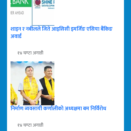
शाइन र नबीलले जिते आइसिसी इमर्जिङ एसिया बैंकिङ
अवार्ड
१४ घण्टा अगाडी
निर्माण व्यवसायी कर्णालीको अध्यक्षमा बम निर्विरोध
१४ घण्टा अगाडी