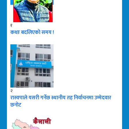
१
कथाः बदलिएको समय !
२
रास्वपाले यसरी गर्नेछ स्थानीय तह निर्वाचनमा उम्मेदवार
छनोट