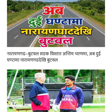
नारायणगढ–बुटवल सडक विस्तार अन्तिम चरणमा, अब दुई
घण्टामा नारायणगढदेखि बुटवल