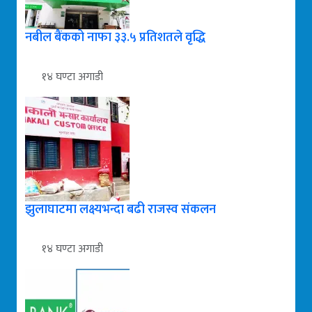
नबील बैंकको नाफा ३३.५ प्रतिशतले वृद्धि
१४ घण्टा अगाडी
झुलाघाटमा लक्ष्यभन्दा बढी राजस्व संकलन
१४ घण्टा अगाडी