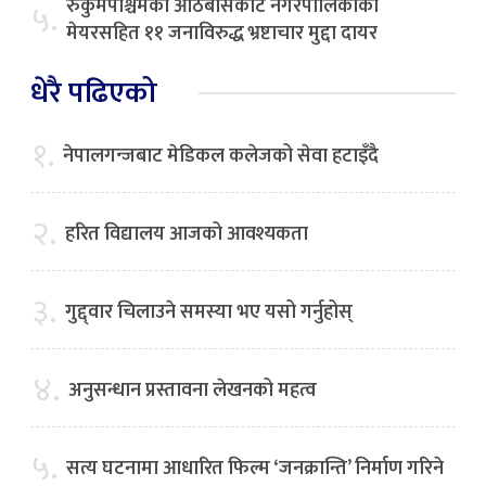
रुकुमपश्चिमको आठबीसकोट नगरपालिकाका
५.
मेयरसहित ११ जनाविरुद्ध भ्रष्टाचार मुद्दा दायर
धेरै पढिएको
१.
नेपालगन्जबाट मेडिकल कलेजको सेवा हटाइँदै
२.
हरित विद्यालय आजको आवश्यकता
३.
गुद्द्वार चिलाउने समस्या भए यसो गर्नुहोस्
४.
अनुसन्धान प्रस्तावना लेखनको महत्व
५.
सत्य घटनामा आधारित फिल्म ‘जनक्रान्ति’ निर्माण गरिने