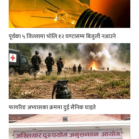
पूर्वका ५ जिल्लामा भाेलि १२ घण्टासम्म बिजुली नआउने
फायरिङ अभ्यासका क्रममा दुई सैनिक घाइते