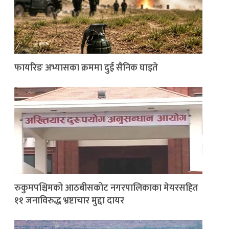
फायरिङ अभ्यासका क्रममा दुई सैनिक घाइते
रुकुमपश्चिमको आठबीसकोट नगरपालिकाका मेयरसहित
११ जनाविरुद्ध भ्रष्टाचार मुद्दा दायर