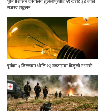
भूमि प्रशासन कार्यालय तुलसीपुरबाट ५९ करोड ३४ लाख
राजस्व सङ्कलन
पूर्वका ५ जिल्लामा भाेलि १२ घण्टासम्म बिजुली नआउने