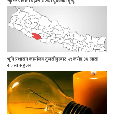
स्कुटर यात्रामा बेहोस भएका युवकको मृत्यु
भूमि प्रशासन कार्यालय तुलसीपुरबाट ५९ करोड ३४ लाख
राजस्व सङ्कलन