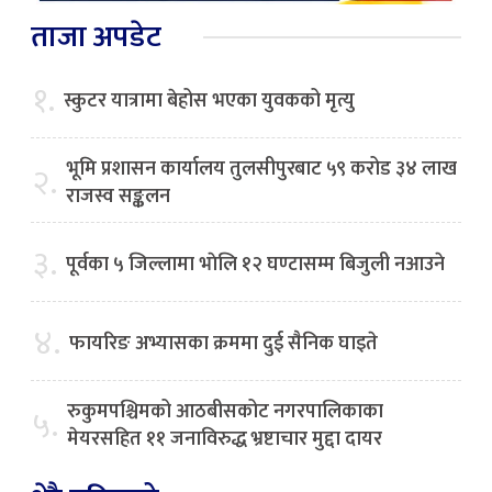
ताजा अपडेट
१.
स्कुटर यात्रामा बेहोस भएका युवकको मृत्यु
भूमि प्रशासन कार्यालय तुलसीपुरबाट ५९ करोड ३४ लाख
२.
राजस्व सङ्कलन
३.
पूर्वका ५ जिल्लामा भाेलि १२ घण्टासम्म बिजुली नआउने
४.
फायरिङ अभ्यासका क्रममा दुई सैनिक घाइते
रुकुमपश्चिमको आठबीसकोट नगरपालिकाका
५.
मेयरसहित ११ जनाविरुद्ध भ्रष्टाचार मुद्दा दायर