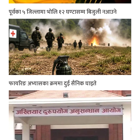
पूर्वका ५ जिल्लामा भाेलि १२ घण्टासम्म बिजुली नआउने
फायरिङ अभ्यासका क्रममा दुई सैनिक घाइते